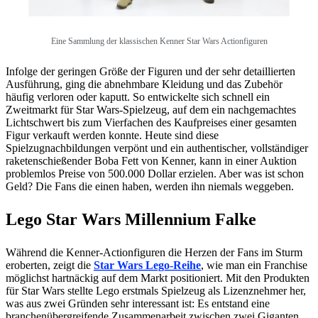
Eine Sammlung der klassischen Kenner Star Wars Actionfiguren
Infolge der geringen Größe der Figuren und der sehr detaillierten
Ausführung, ging die abnehmbare Kleidung und das Zubehör
häufig verloren oder kaputt. So entwickelte sich schnell ein
Zweitmarkt für Star Wars-Spielzeug, auf dem ein nachgemachtes
Lichtschwert bis zum Vierfachen des Kaufpreises einer gesamten
Figur verkauft werden konnte. Heute sind diese
Spielzugnachbildungen verpönt und ein authentischer, vollständiger
raketenschießender Boba Fett von Kenner, kann in einer Auktion
problemlos Preise von 500.000 Dollar erzielen. Aber was ist schon
Geld? Die Fans die einen haben, werden ihn niemals weggeben.
Lego Star Wars Millennium Falke
Während die Kenner-Actionfiguren die Herzen der Fans im Sturm
eroberten, zeigt die
Star Wars Lego-Reihe
, wie man ein Franchise
möglichst hartnäckig auf dem Markt positioniert. Mit den Produkten
für Star Wars stellte Lego erstmals Spielzeug als Lizenznehmer her,
was aus zwei Gründen sehr interessant ist: Es entstand eine
branchenübergreifende Zusammenarbeit zwischen zwei Giganten