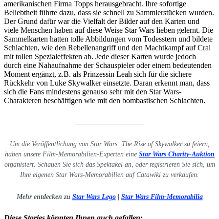
amerikanischen Firma Topps herausgebracht. Ihre sofortige
Beliebtheit führte dazu, dass sie schnell zu Sammlerstücken wurden.
Der Grund dafür war die Vielfalt der Bilder auf den Karten und
viele Menschen haben auf diese Weise Star Wars lieben gelernt. Die
Sammelkarten hatten tolle Abbildungen vom Todesstern und bildete
Schlachten, wie den Rebellenangriff und den Machtkampf auf Crai
mit tollen Spezialeffekten ab. Jede dieser Karten wurde jedoch
durch eine Nahaufnahme der Schauspieler oder einem bedeutenden
Moment ergänzt, z.B. als Prinzessin Leah sich für die sichere
Rückkehr von Luke Skywalker einsetzte. Daran erkennt man, dass
sich die Fans mindestens genauso sehr mit den Star Wars-
Charakteren beschäftigen wie mit den bombastischen Schlachten.
____________________
Um die Veröffentlichung von Star Wars: The Rise of Skywalker zu feiern,
haben unsere Film-Memorabilien-Experten eine
Star Wars Charity-Auktion
organisiert
.
Schauen Sie sich das Spektakel an, oder registrieren Sie sich, um
Ihre eigenen Star Wars-Memorabilien auf Catawiki zu verkaufen.
Mehr entdecken zu
Star Wars Lego
|
Star Wars Film-Memorabilia
Diese Stories könnten Ihnen auch gefallen: