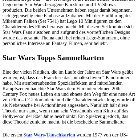
Lego neun Star Wars-bezogene Kurzfilme und TV-Shows
produziert. Die beiden Unternehmen haben sogar damit begonnen,
sich gegenseitig eine Fanbase aufzubauen. Mit der Einführung des
Milienium Falken (Set 7541) hat Lego 10 Minifiguren zu den
Charakteren des Films herausgebracht. Mit diesem Set konnten sich
Star-Wars Fans austoben und aufgrund des vortrefflichen Designs
wurde das gesamte Thema auch bei reinen Lego-Sammlern, ohne
persönliches Interesse an Fantasy-Filmen, sehr beliebt.
Star Wars Topps Sammelkarten
Eine der vielen Kritiken, die im Laufe der Jahre an Star Wars geübt
wurden, ist, dass das Franchise das „inhaltsschwere" Kino ruiniert
habe. Mit atemberaubenden Spezialeffekten und mitreißenden
Kampfszenen hauchte Star Wars dem Filmunternehmen 20th
Century Fox neues Leben ein und ebnete den Weg für eine neue Art
von Film – CGI dominierte und die Charakterentwicklung wurde oft
als Nebensache bei Actionfilmen angesehen. Natürlich hält diese
Theorie nur stand, wenn man sein Verständnis vom Kino auf das
Hollywood der 80er Jahre beschränkt. Ein Spielzeug jedoch, das
diese Theorie zunichte macht, ist die bescheidene Sammelkarte.
Die ersten
Star Wars-Tauschkarten
wurden 1977 von der US-