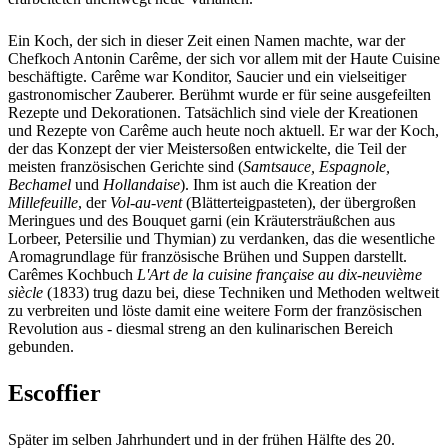
Ein Koch, der sich in dieser Zeit einen Namen machte, war der
Chefkoch Antonin Carême, der sich vor allem mit der Haute Cuisine
beschäftigte. Carême war Konditor, Saucier und ein vielseitiger
gastronomischer Zauberer. Berühmt wurde er für seine ausgefeilten
Rezepte und Dekorationen. Tatsächlich sind viele der Kreationen
und Rezepte von Carême auch heute noch aktuell. Er war der Koch,
der das Konzept der vier Meistersoßen entwickelte, die Teil der
meisten französischen Gerichte sind (
Samtsauce, Espagnole,
Bechamel
und
Hollandaise
). Ihm ist auch die Kreation der
Millefeuille
, der
Vol-au-vent
(Blätterteigpasteten), der übergroßen
Meringues und des Bouquet garni (ein Kräutersträußchen aus
Lorbeer, Petersilie und Thymian) zu verdanken, das die wesentliche
Aromagrundlage für französische Brühen und Suppen darstellt.
Carêmes Kochbuch
L'Art de la cuisine française au dix-neuvième
siècle
(1833) trug dazu bei, diese Techniken und Methoden weltweit
zu verbreiten und löste damit eine weitere Form der französischen
Revolution aus - diesmal streng an den kulinarischen Bereich
gebunden.
Escoffier
Später im selben Jahrhundert und in der frühen Hälfte des 20.