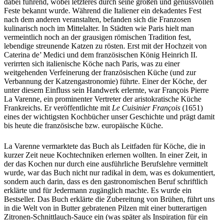
dabei führend, wobei letzteres durch seine großen und genussvollen
Feste bekannt wurde. Während die Italiener ein dekadentes Fest
nach dem anderen veranstalten, befanden sich die Franzosen
kulinarisch noch im Mittelalter. In Städten wie Paris hielt man
vermeintlich noch an der grausigen römischen Tradition fest,
lebendige streunende Katzen zu rösten. Erst mit der Hochzeit von
Caterina de’ Medici und dem französischen König Heinrich II.
verirrten sich italienische Köche nach Paris, was zu einer
weitgehenden Verfeinerung der französischen Küche (und zur
Verbannung der Katzengastronomie) führte. Einer der Köche, der
unter diesem Einfluss sein Handwerk erlernte, war François Pierre
La Varenne, ein prominenter Vertreter der aristokratische Küche
Frankreichs. Er veröffentlichte mit
Le Cuisinier François
(1651)
eines der wichtigsten Kochbücher unser Geschichte und prägt damit
bis heute die französische bzw. europäische Küche.
La Varenne vermarktete das Buch als Leitfaden für Köche, die in
kurzer Zeit neue Kochtechniken erlernen wollten. In einer Zeit, in
der das Kochen nur durch eine ausführliche Berufslehre vermittelt
wurde, war das Buch nicht nur radikal in dem, was es dokumentiert,
sondern auch darin, dass es den gastronomischen Beruf schriftlich
erklärte und für Jedermann zugänglich machte. Es wurde ein
Bestseller. Das Buch erklärte die Zubereitung von Brühen, führt uns
in die Welt von in Butter gebratenen Pilzen mit einer butterartigen
Zitronen-Schnittlauch-Sauce ein (was später als Inspiration für ein