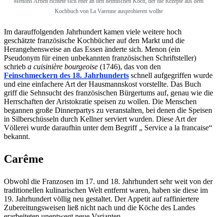
Menons Arbeit richtete sich eher an den heimischen Koch, der die Rezepte aus dem
Kochbuch von La Varenne ausprobieren wollte
Im darauffolgenden Jahrhundert kamen viele weitere hoch
geschätzte französische Kochbücher auf den Markt und die
Herangehensweise an das Essen änderte sich. Menon (ein
Pseudonym für einen unbekannten französischen Schriftsteller)
schrieb
a cuisinière bourgeoise
(1746), das von den
Feinschmeckern des 18. Jahrhunderts
schnell aufgegriffen wurde
und eine einfachere Art der Hausmannskost vorstellte. Das Buch
griff die Sehnsucht des französischen Bürgertums auf, genau wie die
Herrschaften der Aristokratie speisen zu wollen. Die Menschen
begannen große Dinnerpartys zu veranstalten, bei denen die Speisen
in Silberschüsseln durch Kellner serviert wurden. Diese Art der
Völlerei wurde daraufhin unter dem Begriff „ Service a la francaise“
bekannt.
Carême
Obwohl die Franzosen im 17. und 18. Jahrhundert sehr weit von der
traditionellen kulinarischen Welt entfernt waren, haben sie diese im
19. Jahrhundert völlig neu gestaltet. Der Appetit auf raffiniertere
Zubereitungsweisen ließ nicht nach und die Köche des Landes
erarbeiteten unentwegt neue Varianten.