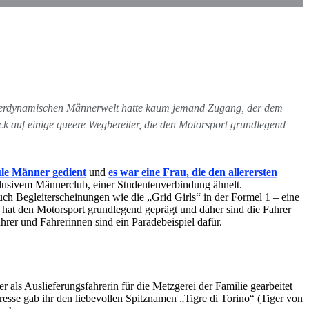
yperdynamischen Männerwelt hatte kaum jemand Zugang, der dem
ck auf einige queere Wegbereiter, die den Motorsport grundlegend
ule Männer gedient
und
es war eine Frau, die den allerersten
klusivem Männerclub, einer Studentenverbindung ähnelt.
ch Begleiterscheinungen wie die „Grid Girls“ in der Formel 1 – eine
 hat den Motorsport grundlegend geprägt und daher sind die Fahrer
rer und Fahrerinnen sind ein Paradebeispiel dafür.
er als Auslieferungsfahrerin für die Metzgerei der Familie gearbeitet
resse gab ihr den liebevollen Spitznamen „Tigre di Torino“ (Tiger von