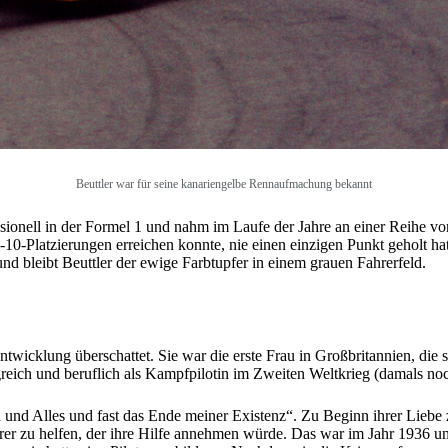
Beuttler war für seine kanariengelbe Rennaufmachung bekannt
ionell in der Formel 1 und nahm im Laufe der Jahre an einer Reihe von 
10-Platzierungen erreichen konnte, nie einen einzigen Punkt geholt ha
d bleibt Beuttler der ewige Farbtupfer in einem grauen Fahrerfeld.
ntwicklung überschattet. Sie war die erste Frau in Großbritannien, die
greich und beruflich als Kampfpilotin im Zweiten Weltkrieg (damals no
 und Alles und fast das Ende meiner Existenz“. Zu Beginn ihrer Liebe 
er zu helfen, der ihre Hilfe annehmen würde. Das war im Jahr 1936 u