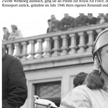
Zweite Weltkrieg ausbrach, ging sie als Pilotin zur Royal Air Force,
Rennsport zurück, gründete im Jahr 1946 ihren eigenen Rennstall un