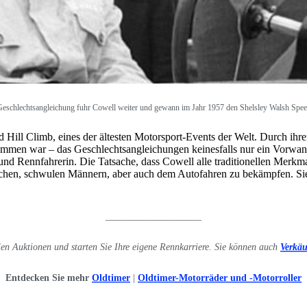
Geschlechtsangleichung fuhr Cowell weiter und gewann im Jahr 1957 den
Shelsley Walsh Spee
ill Climb, eines der ältesten Motorsport-Events der Welt. Durch ihre
kommen war – das Geschlechtsangleichungen keinesfalls nur ein Vorwan
 und Rennfahrerin. Die Tatsache, dass Cowell alle traditionellen Merkmal
chen, schwulen Männern, aber auch dem Autofahren zu bekämpfen. Sie w
____________________
len Auktionen und starten Sie Ihre eigene Rennkarriere. Sie können auch
Verkäu
Entdecken Sie mehr
Oldtimer
|
Oldtimer-Motorräder und -Motorroller