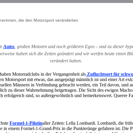
rerinnen, die den Motorsport veränderten
en
Autos
, großen Motoren und noch größeren Egos – und zu dieser h
erweise haben sich die Zeiten geändert und wir werfen heute einen Bli
verändert haben.
 haben Motorradclubs in der Vergangenheit als
Zufluchtsort für schw
en Motorsport mit etwas, das ausgeprägt männlich ist und einer Art ex
xuellen Männern in Verbindung gebracht werden, ein Teil davon, und au
herlich zu dieser Wahrnehmung beigetragen. Die Sicht des ewigen Macho
h erfolgreich sind, so außergewöhnlich und bemerkenswert. Queere Fah
ichste
Formel-1-Pilotin
aller Zeiten: Lella Lombardi. Lombardi, die früh
die in einem Formel-1-Grand-Prix in die Punkteränge gefahren ist. Die P