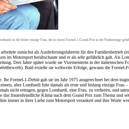
ombardi ist die bisher einzige Frau, die in einem Formel-1-Grand-Prix in die Punkteränge gefa
rbeitete zunächst als Auslieferungsfahrerin für den Familienbetrieb (e
uen im Motorsport herabschaute und er als sehr gefährlich galt. Als Lom
itung. Drei Jahre später wurde sie Vizemeisterin in der italienischen F
ettbewerb). Bald erzielte sie weltweite Erfolge, gewann die Formel-
sse. Ihr Formel-1-Debüt gab sie im Jahr 1975 ausgerechnet bei dem tra
Rennen, aber Lombardi fuhr damals als erste und bislang einzige Frau –
mals nicht ertragen, gegen Lombardi, eine Frau, zu verlieren, und tate
e das frauenfeindliche Klima nach dem Grand Prix zum Thema und setzt
dnis immer in ihrer Liebe zum Motorsport verankert und ihre Worte wer