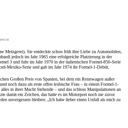
hren ist
ine Metzgerei). Sie entdeckte schon früh ihre Liebe zu Automobilen,
bardi jedoch im Jahr 1965 eine erfolgreiche Platzierung in der
ormel 3 und fuhr im Jahr 1970 in der italienischen Formel-850-Serie
Ford-Mexiko-Serie und gab im Jahr 1974 ihr Formel-1-Debüt.
gischen Großen Preis von Spanien, bei dem ein Rennwagen außer
 und noch dazu als erste offen lesbische Frau – in einem Formel-1-
n alles in ihrer Macht Stehende – und das schloss Manipulationen an
e damit ein Zeichen, das hatte es im Motorport noch nie zuvor
den unvergessen bleiben: „Ich habe lieber einen Unfall als mich zu