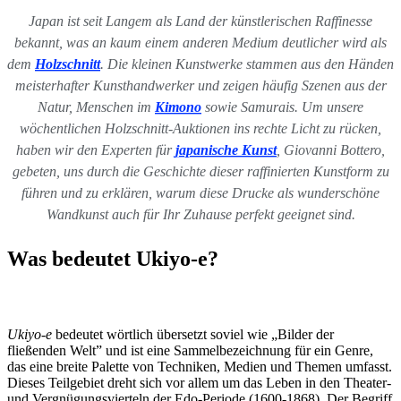
Japan ist seit Langem als Land der künstlerischen Raffinesse
bekannt, was an kaum einem anderen Medium deutlicher wird als
dem
Holzschnitt
. Die kleinen Kunstwerke stammen aus den Händen
meisterhafter Kunsthandwerker und zeigen häufig Szenen aus der
Natur, Menschen im
Kimono
sowie Samurais. Um unsere
wöchentlichen Holzschnitt-Auktionen ins rechte Licht zu rücken,
haben wir den Experten für
japanische Kunst
, Giovanni Bottero,
gebeten, uns durch die Geschichte dieser raffinierten Kunstform zu
führen und zu erklären, warum diese Drucke als wunderschöne
Wandkunst auch für Ihr Zuhause perfekt geeignet sind.
Was bedeutet Ukiyo-e?
Ukiyo-e
bedeutet wörtlich übersetzt soviel wie „Bilder der
fließenden Welt” und ist eine Sammelbezeichnung für ein Genre,
das eine breite Palette von Techniken, Medien und Themen umfasst.
Dieses Teilgebiet dreht sich vor allem um das Leben in den Theater-
und Vergnügungsvierteln der Edo-Periode (1600-1868). Der Begriff