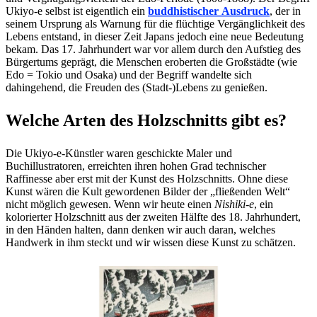
Ukiyo-e selbst ist eigentlich ein
buddhistischer
Ausdruck
, der in
seinem Ursprung als Warnung für die flüchtige Vergänglichkeit des
Lebens entstand, in dieser Zeit Japans jedoch eine neue Bedeutung
bekam. Das 17. Jahrhundert war vor allem durch den Aufstieg des
Bürgertums geprägt, die Menschen eroberten die Großstädte (wie
Edo = Tokio und Osaka) und der Begriff wandelte sich
dahingehend, die Freuden des (Stadt-)Lebens zu genießen.
Welche Arten des Holzschnitts gibt es?
Die Ukiyo-e-Künstler waren geschickte Maler und
Buchillustratoren, erreichten ihren hohen Grad technischer
Raffinesse aber erst mit der Kunst des Holzschnitts. Ohne diese
Kunst wären die Kult gewordenen Bilder der „fließenden Welt“
nicht möglich gewesen. Wenn wir heute einen
Nishiki-e
, ein
kolorierter Holzschnitt aus der zweiten Hälfte des 18. Jahrhundert,
in den Händen halten, dann denken wir auch daran, welches
Handwerk in ihm steckt und wir wissen diese Kunst zu schätzen.