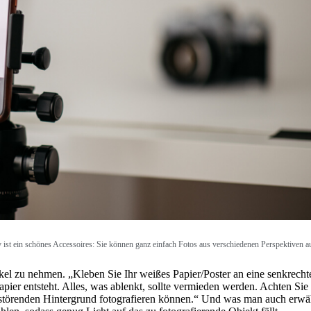
v ist ein schönes Accessoires: Sie können ganz einfach Fotos aus verschiedenen Perspektiven
nkel zu nehmen. „Kleben Sie Ihr weißes Papier/Poster an eine senkrech
ier entsteht. Alles, was ablenkt, sollte vermieden werden. Achten Sie a
ne störenden Hintergrund fotografieren können.“ Und was man auch erw