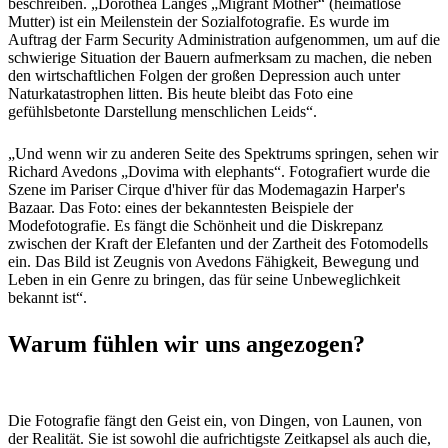
beschreiben. „Dorothea Langes „Migrant Mother“ (heimatlose
Mutter) ist ein Meilenstein der Sozialfotografie. Es wurde im
Auftrag der Farm Security Administration aufgenommen, um auf die
schwierige Situation der Bauern aufmerksam zu machen, die neben
den wirtschaftlichen Folgen der großen Depression auch unter
Naturkatastrophen litten. Bis heute bleibt das Foto eine
gefühlsbetonte Darstellung menschlichen Leids“.
„Und wenn wir zu anderen Seite des Spektrums springen, sehen wir
Richard Avedons „Dovima with elephants“. Fotografiert wurde die
Szene im Pariser Cirque d'hiver für das Modemagazin Harper's
Bazaar. Das Foto: eines der bekanntesten Beispiele der
Modefotografie. Es fängt die Schönheit und die Diskrepanz
zwischen der Kraft der Elefanten und der Zartheit des Fotomodells
ein. Das Bild ist Zeugnis von Avedons Fähigkeit, Bewegung und
Leben in ein Genre zu bringen, das für seine Unbeweglichkeit
bekannt ist“.
Warum fühlen wir uns angezogen?
Die Fotografie fängt den Geist ein, von Dingen, von Launen, von
der Realität. Sie ist sowohl die aufrichtigste Zeitkapsel als auch die,