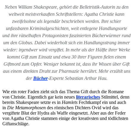
Neben William Shakespeare, gehört die Belletristik-Autorin zu den
weltweit meistverkauften Schriftstellern: Agatha Christie kann
zweifelsohne als legendär beschrieben werden. Ihre schier
unfassbaren Kriminalgeschichten, weit entlegene Handlungsorte
und ihre rätselhaften Protagonisten faszinierten Bücherwürmer rund
um den Globus. Dabei wiederholt sich ein Handlungsstrang immer
wieder: irgendwer wird vergiftet. In mehr als der Hälfte ihrer Werke
kommt Gift zum Einsatz und etwa 30 ihrer Figuren fielen einem
Giftmord zum Opfer. Weniger bekannt ist, dass ihr Wissen über Gift
aus einem direkten Draht zur Pharmazie herrührt. Mehr erzählt uns
der
Bücher
-Experte Sebastian Arthur Hau.
Wie ein roter Faden zieht sich das Thema Gift durch die Romane
von Christie. Eigentlich gar kein neues
literarisches
Stilmittel, denn
bereits Shakespeare setzte es in
Hamlets
Fechtkampf ein und auch
in
Die Metamorphosen
des römischen Dichters Ovid wird das
vergiftete Blut der Hydra als Waffe eingesetzt. Aber aus der Feder
von Agatha Christie stammen einige der kreativsten und tödlichsten
Giftanschläge.