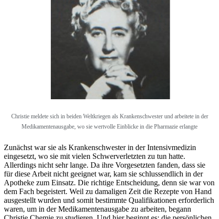
Christie meldete sich in beiden Weltkriegen als Krankenschwester und arbeitete in der
Medikamentenausgabe, wo sie wertvolle Einblicke in die Pharmazie erlangte
Zunächst war sie als Krankenschwester in der Intensivmedizin
eingesetzt, wo sie mit vielen Schwerverletzten zu tun hatte.
Allerdings nicht sehr lange. Da ihre Vorgesetzten fanden, dass sie
für diese Arbeit nicht geeignet war, kam sie schlussendlich in der
Apotheke zum Einsatz. Die richtige Entscheidung, denn sie war von
dem Fach begeistert. Weil zu damaligen Zeit die Rezepte von Hand
ausgestellt wurden und somit bestimmte Qualifikationen erforderlich
waren, um in der Medikamentenausgabe zu arbeiten, begann
Christie Chemie zu studieren. Und hier beginnt es: die persönlichen