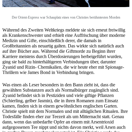
Der Orient-Express war Schauplatz eines von Christies berühmtesten Morden
Während des Zweiten Weltkriegs meldete sie sich erneut freiwillig
als Krankenschwester und erhielt eine Auffrischung über moderne
Medizin und Gifte, einschließlich derer, die damals in
Großbritannien als neuartig galten. Das wirkte sich natürlich auch
auf ihre Bücher aus. Während die Giftmorde zu Beginn ihrer
Karriere meistens durch Überdosierungen herbeigeführt wurden,
ging sie bald zu hinterhältigeren Verbindungen über, darunter
Zyanid und Rizin- Chemikalien, die wir heute eher mit Spionage-
Thrillern wie James Bond in Verbindung bringen.
Was einen als Leser besonders in den Bann zieht ist, dass die
gewählten Substanzen auch als Normalbürger zugänglich sind.
Zyanid befindet sich in Pestiziden und viele giftige Pflanzen
(Schierling, gelber Jasmin), die in ihren Romanen zum Einsatz
kamen, finden sich in einem gewöhnlichen englischen Garten.
Christie spielt mit dem Normalen und mit alltäglichen Ritualen. Ihre
Todesfälle finden eher zur Teezeit als um Mitternacht statt. Genau
dann, wenn das unbedarfte Opfer an einem mit Arsentrioxid
aufgegossenen Tee nippt und nichts davon merkt, weil Arsen auch