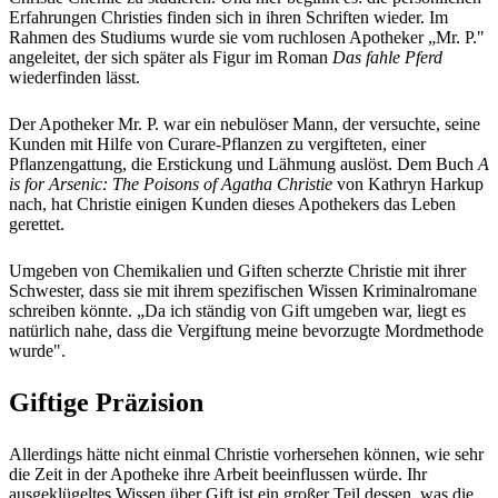
Erfahrungen Christies finden sich in ihren Schriften wieder. Im
Rahmen des Studiums wurde sie vom ruchlosen Apotheker „Mr. P."
angeleitet, der sich später als Figur im Roman
Das fahle Pferd
wiederfinden lässt.
Der Apotheker Mr. P. war ein nebulöser Mann, der versuchte, seine
Kunden mit Hilfe von Curare-Pflanzen zu vergifteten, einer
Pflanzengattung, die Erstickung und Lähmung auslöst. Dem Buch
A
is for Arsenic: The Poisons of Agatha Christie
von Kathryn Harkup
nach, hat Christie einigen Kunden dieses Apothekers das Leben
gerettet.
Umgeben von Chemikalien und Giften scherzte Christie mit ihrer
Schwester, dass sie mit ihrem spezifischen Wissen Kriminalromane
schreiben könnte. „Da ich ständig von Gift umgeben war, liegt es
natürlich nahe, dass die Vergiftung meine bevorzugte Mordmethode
wurde".
Giftige Präzision
Allerdings hätte nicht einmal Christie vorhersehen können, wie sehr
die Zeit in der Apotheke ihre Arbeit beeinflussen würde. Ihr
ausgeklügeltes Wissen über Gift ist ein großer Teil dessen, was die