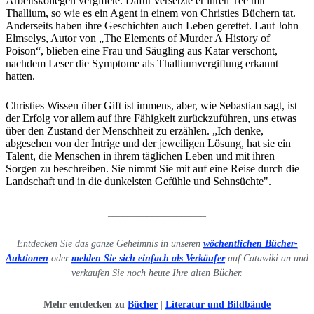
Arbeitskollegen vergiftete. Dafür versetzte er ihren Tee mit
Thallium, so wie es ein Agent in einem von Christies Büchern tat.
Anderseits haben ihre Geschichten auch Leben gerettet. Laut John
Elmselys, Autor von „The Elements of Murder A History of
Poison“, blieben eine Frau und Säugling aus Katar verschont,
nachdem Leser die Symptome als Thalliumvergiftung erkannt
hatten.
Christies Wissen über Gift ist immens, aber, wie Sebastian sagt, ist
der Erfolg vor allem auf ihre Fähigkeit zurückzuführen, uns etwas
über den Zustand der Menschheit zu erzählen. „Ich denke,
abgesehen von der Intrige und der jeweiligen Lösung, hat sie ein
Talent, die Menschen in ihrem täglichen Leben und mit ihren
Sorgen zu beschreiben. Sie nimmt Sie mit auf eine Reise durch die
Landschaft und in die dunkelsten Gefühle und Sehnsüchte".
____________________
Entdecken Sie das ganze Geheimnis in unseren
wöchentlichen Bücher-
Auktionen
oder
melden Sie sich einfach als Verkäufer
auf Catawiki an und
verkaufen Sie noch heute Ihre alten Bücher.
Mehr entdecken zu
Bücher
|
Literatur und Bildbände