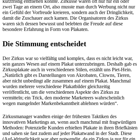
kurzfristig entfliehen konnte. Zirkusse waren oft nur für ein oder
zwei Tage an einem Ort, also musste man durch Werbung nicht nur
ein Gefühl der Vorfreude kreieren, sondern auch der Dringlichkeit,
damit die Zuschauer auch kamen. Die Organisatoren des Zirkus
waren sich dessen bewusst und belebten die Freude auf diese
besondere Erfahrung in Form von Plakaten.
Die Stimmung entscheidet
Der Zirkus war so vielfältig und komplex, dass es nicht leicht war,
sein ganzes Wesen auf einem Plakat unterzubringen. Deshalb gab es
Zirkusplakate auch in verschiedenen Stilen, erzählt uns Piet-Hein.
„Natürlich gibt es Darstellungen von Akrobaten, Clowns, Tieren,
aber nicht unbedingt alle zusammen auf einem Plakat. Manchmal
wurden mehrere verschiedene Plakatbilder gleichzeitig
veröffentlicht, um die verschiedenen Aspekte des Zirkus zu
vermitteln; ein Trick, den moderne Marketeers wahrscheinlich
wegen mangelnder Markenbekanntheit ablehnen würden“.
Zirkusmanager wandten einige der frühesten Taktiken des
innovativen Marketings an, wenn auch manchmal mit fragwürdigen
Methoden: Potenzielle Kunden erhielten Plakate in ihren Briefkästen
und sahen sie fast zudem auf jeder Plakatwand in der Stadt. Diese
(Auf-)dringlichkeit war aber notwendig, da ein Zirkus ja nur für ein