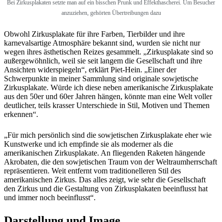
Bei Zirkusplakaten setzte man auf ein bisschen Prunk und Effekthascherei. Um Besucher
anzuziehen, gehörten Übertreibungen dazu
Obwohl Zirkusplakate für ihre Farben, Tierbilder und ihre
karnevalsartige Atmosphäre bekannt sind, wurden sie nicht nur
wegen ihres ästhetischen Reizes gesammelt. „Zirkusplakate sind so
außergewöhnlich, weil sie seit langem die Gesellschaft und ihre
Ansichten widerspiegeln“, erklärt Piet-Hein. „Einer der
Schwerpunkte in meiner Sammlung sind originale sowjetische
Zirkusplakate. Würde ich diese neben amerikanische Zirkusplakate
aus den 50er und 60er Jahren hängen, könnte man eine Welt voller
deutlicher, teils krasser Unterschiede in Stil, Motiven und Themen
erkennen“.
„Für mich persönlich sind die sowjetischen Zirkusplakate eher wie
Kunstwerke und ich empfinde sie als moderner als die
amerikanischen Zirkusplakate. An fliegenden Raketen hängende
Akrobaten, die den sowjetischen Traum von der Weltraumherrschaft
repräsentieren. Weit entfernt vom traditionelleren Stil des
amerikanischen Zirkus. Das alles zeigt, wie sehr die Gesellschaft
den Zirkus und die Gestaltung von Zirkusplakaten beeinflusst hat
und immer noch beeinflusst“.
Darstellung und Image