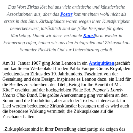
Das Wort Zirkus löst bei uns viele artistische und künstlerische
Assoziationen aus, aber das
Poster
kommt einem wohl nicht als
erstes in den Sinn. Zirkusplakate waren wegen ihrer Kunstfertigkeit
bemerkenswert, tatsächlich sind sie frühe Beispiele für gutes
Marketing. Damit wir diese verkannte
Kunst
form wieder in
Erinnerung rufen, haben wir uns den Fotografen und Zirkusplakat-
Sammler Piet-Hein Out zur Unterstützung geholt.
Am 31. Januar 1967 ging John Lennon in ein
Antiquitäten
geschäft
und kaufte ein Werbeplakat für den Pablo Fanque Circus Royal, den
bedeutendsten Zirkus des 19. Jahrhunderts. Fasziniert von der
Gestaltung und dem Design, inspirierte es Lennon dazu, ein Lied für
die Beatles zu schreiben: der Titel „Being for the Benefit of Mr.
Kite!" erschien auf der hochgelobten Platte
Sgt. Pepper‘s Lonely
Hearts Club Band
. Die größte Anerkennung ging vor allem an den
Sound und die Produktion, aber auch der Text war interessant: im
Lied werden bedeutende Zirkuskünstler besungen und es wird auch
die besondere Wirkung vermittelt, die Zirkusplakate auf die
Zuschauer hatten.
„Zirkusplakate sind in ihrer Darstellung einzigartig: sie zeigen das