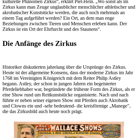
kulturelle Phänomen Zirkus“, erklärt Piet-Hein. „Wo sonst als im
Zirkus kann man Zeuge unglaublicher menschlicher athletischer und
akrobatischer Kunststücke werden, die auch noch mehrmals an
einem Tag aufgeführt werden? Ein Ort, an dem man enge
Beziehungen zwischen Tieren und Menschen erleben kann. Der
Zirkus ist ein Ort der Ehrfurcht und des Staunens“.
Die Anfänge des Zirkus
Historiker diskutierten jahrelang über die Ursprünge des Zirkus.
Heute ist der allgemeine Konsens, dass der moderne Zirkus im Jahr
1768 im Vereinigten Königreich mit dem Reiter Philip Astley
begann. Astley, der schon in jungen Jahren ein begeisterter
Pferdeliebhaber war, begründete die früheste Form des Zirkus, als er
eine Show rund um Reitkunststücke organisierte. Nach und nach
führte er neben seiner eigenen Show mit Pferden auch Akrobatik
und Clowns ein und -sehr bedeutend- die kreisförmige „Manege",
die das Zirkusbild auch heute noch prägt.