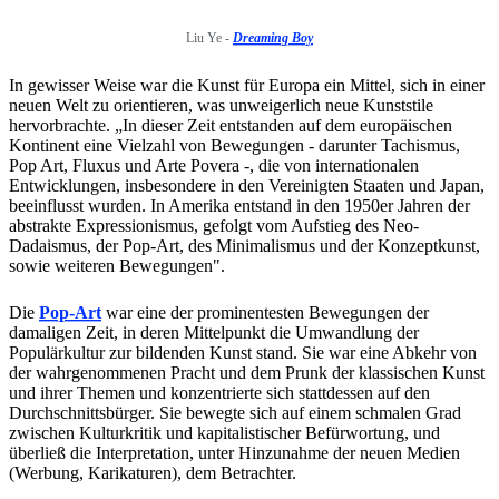
Liu Ye -
Dreaming Boy
In gewisser Weise war die Kunst für Europa ein Mittel, sich in einer
neuen Welt zu orientieren, was unweigerlich neue Kunststile
hervorbrachte. „In dieser Zeit entstanden auf dem europäischen
Kontinent eine Vielzahl von Bewegungen - darunter Tachismus,
Pop Art, Fluxus und Arte Povera -, die von internationalen
Entwicklungen, insbesondere in den Vereinigten Staaten und Japan,
beeinflusst wurden. In Amerika entstand in den 1950er Jahren der
abstrakte Expressionismus, gefolgt vom Aufstieg des Neo-
Dadaismus, der Pop-Art, des Minimalismus und der Konzeptkunst,
sowie weiteren Bewegungen".
Die
Pop-Art
war eine der prominentesten Bewegungen der
damaligen Zeit, in deren Mittelpunkt die Umwandlung der
Populärkultur zur bildenden Kunst stand. Sie war eine Abkehr von
der wahrgenommenen Pracht und dem Prunk der klassischen Kunst
und ihrer Themen und konzentrierte sich stattdessen auf den
Durchschnittsbürger. Sie bewegte sich auf einem schmalen Grad
zwischen Kulturkritik und kapitalistischer Befürwortung, und
überließ die Interpretation, unter Hinzunahme der neuen Medien
(Werbung, Karikaturen), dem Betrachter.