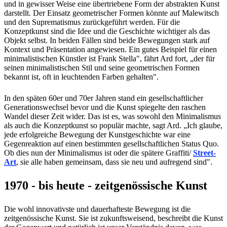
und in gewisser Weise eine übertriebene Form der abstrakten Kunst
darstellt. Der Einsatz geometrischer Formen könnte auf Malewitsch
und den Suprematismus zurückgeführt werden. Für die
Konzeptkunst sind die Idee und die Geschichte wichtiger als das
Objekt selbst. In beiden Fällen sind beide Bewegungen stark auf
Kontext und Präsentation angewiesen. Ein gutes Beispiel für einen
minimalistischen Künstler ist Frank Stella", fährt Ard fort, „der für
seinen minimalistischen Stil und seine geometrischen Formen
bekannt ist, oft in leuchtenden Farben gehalten".
In den späten 60er und 70er Jahren stand ein gesellschaftlicher
Generationswechsel bevor und die Kunst spiegelte den raschen
Wandel dieser Zeit wider. Das ist es, was sowohl den Minimalismus
als auch die Konzeptkunst so populär machte, sagt Ard. „Ich glaube,
jede erfolgreiche Bewegung der Kunstgeschichte war eine
Gegenreaktion auf einen bestimmten gesellschaftlichen Status Quo.
Ob dies nun der Minimalismus ist oder die spätere Graffiti/
Street-
Art
, sie alle haben gemeinsam, dass sie neu und aufregend sind".
1970 - bis heute - zeitgenössische Kunst
Die wohl innovativste und dauerhafteste Bewegung ist die
zeitgenössische Kunst. Sie ist zukunftsweisend, beschreibt die Kunst