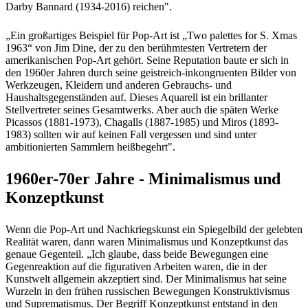
Darby Bannard (1934-2016) reichen".
„Ein großartiges Beispiel für Pop-Art ist „Two palettes for S. Xmas
1963“ von Jim Dine, der zu den berühmtesten Vertretern der
amerikanischen Pop-Art gehört. Seine Reputation baute er sich in
den 1960er Jahren durch seine geistreich-inkongruenten Bilder von
Werkzeugen, Kleidern und anderen Gebrauchs- und
Haushaltsgegenständen auf. Dieses Aquarell ist ein brillanter
Stellvertreter seines Gesamtwerks. Aber auch die späten Werke
Picassos (1881-1973), Chagalls (1887-1985) und Miros (1893-
1983) sollten wir auf keinen Fall vergessen und sind unter
ambitionierten Sammlern heißbegehrt".
1960er-70er Jahre - Minimalismus und
Konzeptkunst
Wenn die Pop-Art und Nachkriegskunst ein Spiegelbild der gelebten
Realität waren, dann waren Minimalismus und Konzeptkunst das
genaue Gegenteil. „Ich glaube, dass beide Bewegungen eine
Gegenreaktion auf die figurativen Arbeiten waren, die in der
Kunstwelt allgemein akzeptiert sind. Der Minimalismus hat seine
Wurzeln in den frühen russischen Bewegungen Konstruktivismus
und Suprematismus. Der Begriff Konzeptkunst entstand in den