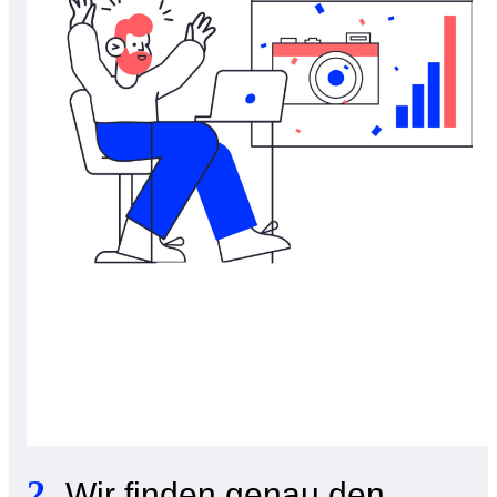
2
.
Wir finden genau den