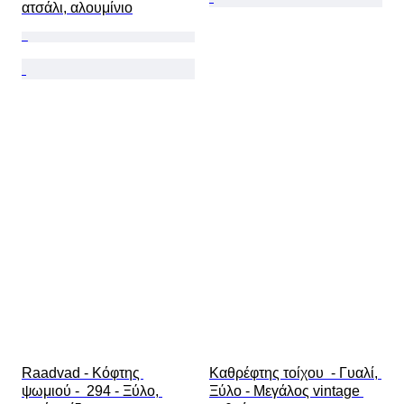
ατσάλι, αλουμίνιο
Raadvad - Κόφτης 
Καθρέφτης τοίχου  - Γυαλί, 
ψωμιού -  294 - Ξύλο, 
Ξύλο - Μεγάλος vintage 