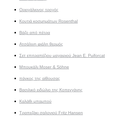
Ορειχάλκινος τροχός
Κουτιά κοσμημάτων Rosenthal
Βάζο από πέτρα
Ατσάλινη φιάλη θερμός
Σετ επιτραπέζιου μαχαιριού Jean E. Puiforcat
Μπουκάλι Moser & Söhne
πάγκος της αίθουσας
Βασιλικό ειδώλιο της Κοπεγχάγης
Καλάθι μπαμπού
Τραπεζάκι σαλονιού Fritz Hansen