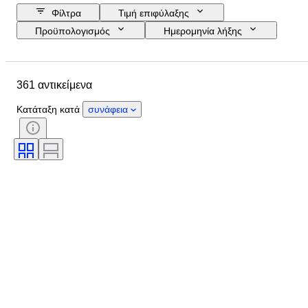
Φίλτρα
Τιμή επιφύλαξης
Προϋπολογισμός
Ημερομηνία λήξης
Τοποθεσία
Μέγεθος
Διαστάσεις
Μάρκα
361 αντικείμενα
Αντικείμενο
Country of origin
Υλικό
Κατάσταση
Έξτρα
Κατάταξη κατά
συνάφεια
Περίοδος
Στυλ
Τεχνική
Υπογραφή
Έκδοση
Χρώμα
Κίνηση ρολογιού
Power Reserve
Striking
Τύπος ρολογιού
Εποχή
Original/ Replica
Πωλείται από
Δημιουργός
Μοντέλο