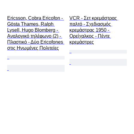
Ericsson, Cobra Ericofon - 
VCR - Σετ κρεμάστρας 
Gösta Thames, Ralph 
παλτό - Σχεδιασμός 
Lysell, Hugo Blomberg - 
κρεμάστρας 1950 - 
Αναλογικό τηλέφωνο (2) - 
Ορείχαλκος - Πέντε 
Πλαστικό - Δύο Ericofones 
κρεμάστρες
στις Ηνωμένες Πολιτείες