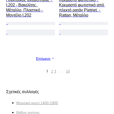
I.202 - Βακελίτης, 
Κρεμαστό φωτιστικό από 
Μέταλλο, Πλαστικό - 
πλεκτό ρατάν Pietriet. - 
Μοντέλο I.202
Rattan, Μέταλλο
Επόμενο
1
2
3
…
16
Σχετικές συλλογές
Μουσικό κουτί 1400-1900
Βάθρο ρητίνης