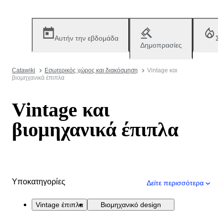
Αυτήν την εβδομάδα
Σ
Δημοπρασίες
Catawiki
Εσωτερικός χώρος και διακόσμηση
Vintage και
βιομηχανικά έπιπλα
Vintage και
βιομηχανικά έπιπλα
Υποκατηγορίες
Δείτε περισσότερα
Vintage έπιπλα
Βιομηχανικό design