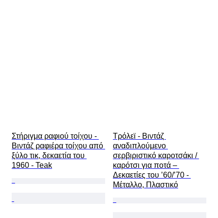
Στήριγμα ραφιού τοίχου - 
Τρόλεϊ - Βιντάζ 
Βιντάζ ραφιέρα τοίχου από 
αναδιπλούμενο 
ξύλο τικ, δεκαετία του 
σερβιριστικό καροτσάκι / 
1960 - Teak
καρότσι για ποτά – 
Δεκαετίες του ’60/’70 - 
Μέταλλο, Πλαστικό