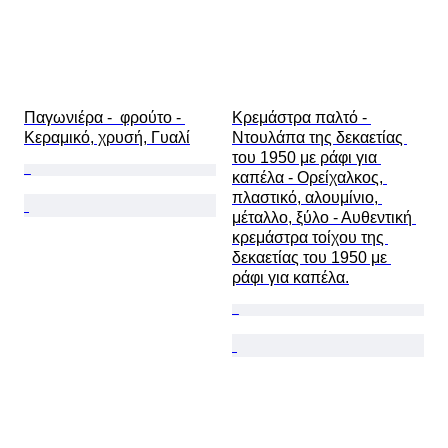
Παγωνιέρα -  φρούτο - 
Κρεμάστρα παλτό - 
Κεραμικό, χρυσή, Γυαλί
Ντουλάπα της δεκαετίας 
του 1950 με ράφι για 
καπέλα - Ορείχαλκος, 
πλαστικό, αλουμίνιο, 
μέταλλο, ξύλο - Αυθεντική 
κρεμάστρα τοίχου της 
δεκαετίας του 1950 με 
ράφι για καπέλα.