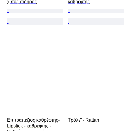
χυτός σίδηρος
καθρέφτης
Επιτραπέζιος καθρέφτης- 
Τρόλεϊ - Rattan
Lipstick - καθρέφτης - 