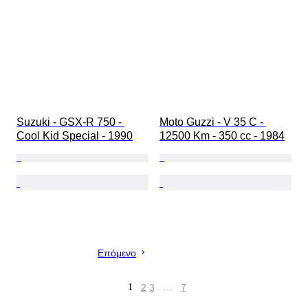
Suzuki - GSX-R 750 - 
Moto Guzzi - V 35 C - 
Cool Kid Special - 1990
12500 Km - 350 cc - 1984
Επόμενο
1
2
3
…
7