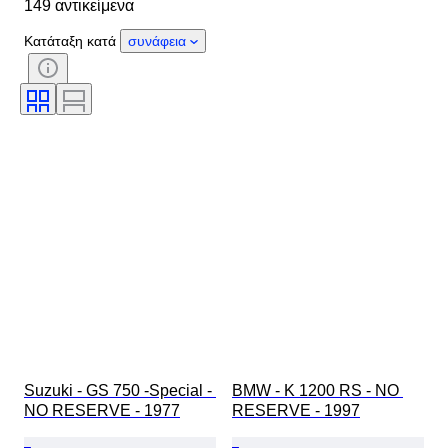
149 αντικείμενα
Country of origin
Υλικό
Κατάσταση
Έξτρα
Κατάταξη κατά
συνάφεια
Περίοδος
Έντυπα εγγραφής
Μέγεθος μηχανής
CoC (Πιστοποιητικό συμμόρφωσης)
Original/ Replica
Suzuki - GS 750 -Special - 
BMW - K 1200 RS - NO 
NO RESERVE - 1977
RESERVE - 1997