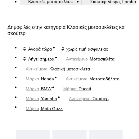
Κλασικές μοτοσυκλέτες
Σκούτερ Vespa, Lambrett
Δημοφιλές στην κατηγορία Κλασικές μοτοσυκλέτες και
σκούτερ
Αγορά τώρα
χωρίς τιμή ασφαλείας
Λήγει σήμερα
Αντικείμενο
Μοτοσικλέτα
Αντικείμενο
Κλασική μοτοσικλέτα
Μάρκα
Honda
Αντικείμενο
Μοτοποδήλατο
Μάρκα
BMW
Μάρκα
Ducati
Μάρκα
Yamaha
Αντικείμενο
Σκούτερ
Μάρκα
Moto Guzzi