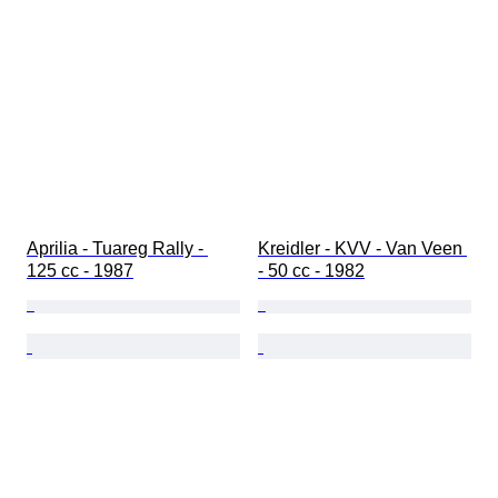
Aprilia - Tuareg Rally - 
Kreidler - KVV - Van Veen 
125 cc - 1987
- 50 cc - 1982