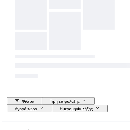
Φίλτρα
Τιμή επιφύλαξης
Αγορά τώρα
Ημερομηνία λήξης
Προϋπολογισμός
Τοποθεσία
Μάρκα
Αντικείμενο