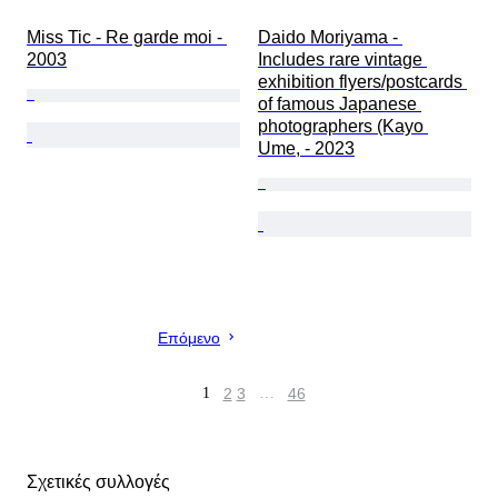
Miss Tic - Re garde moi - 
Daido Moriyama - 
2003
Includes rare vintage 
exhibition flyers/postcards 
of famous Japanese 
photographers (Kayo 
Ume, - 2023
Επόμενο
1
2
3
…
46
Σχετικές συλλογές