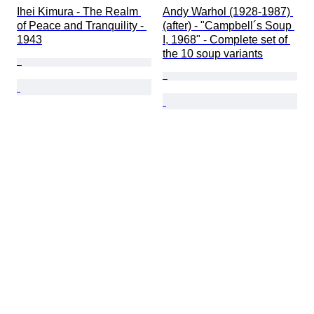
Ihei Kimura - The Realm 
Andy Warhol (1928-1987) 
of Peace and Tranquility - 
(after) - "Campbell´s Soup 
1943
I, 1968" - Complete set of 
the 10 soup variants