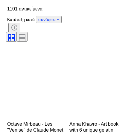
Αντικείμενο
Country of origin
1101 αντικείμενα
Υλικό
Κατάσταση
Έξτρα
Περίοδος
Θέμα
Στυλ
Κατάταξη κατά
συνάφεια
Τεχνική
Υπογραφή
Δέσιμο
Έκδοση
Γλώσσα
Χρώμα
Καλλιτέχνης
Πωλείται από
Εποχή
Original/ Replica
Military Organisation
Αθλητισμός
Δημιουργός
Octave Mirbeau - Les 
Anna Khavro - Art book 
"Venise" de Claude Monet 
with 6 unique gelatin 