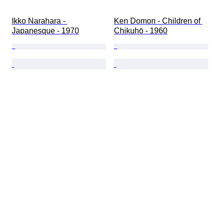
Ikko Narahara - 
Ken Domon - Children of 
Japanesque - 1970
Chikuhō - 1960