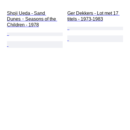
Shoji Ueda - Sand 
Ger Dekkers - Lot met 17 
Dunes・Seasons of the 
titels - 1973-1983
Children - 1978