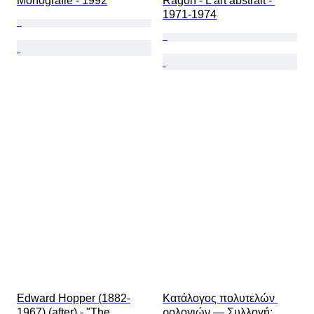
Monografie - 1992
Ragon - L'art abstrait - 
1971-1974
Edward Hopper (1882-
Κατάλογος πολυτελών 
1967) (after) - "The 
ρολογιών — Συλλογή: 