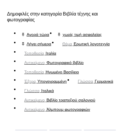
Δημοφιλές στην κατηγορία Βιβλία τέχνης και
φωτογραφίας
Αγορά τώρα
χωρίς τιμή ασφαλείας
Λήγει σήμερα
Θέμα
Ερωτική λογοτεχνία
Τοποθεσία
Ιταλία
Αντικείμενο
Φωτογραφικό βιβλίο
Τοποθεσία
Ηνωμένο Βασίλειο
Έξτρα
Υπογεγραμμένη
Γλώσσα
Γερμανικά
Γλώσσα
Ιταλικά
Αντικείμενο
Βιβλίο τραπεζιού σαλονιού
Αντικείμενο
Άλμπουμ φωτογραφιών