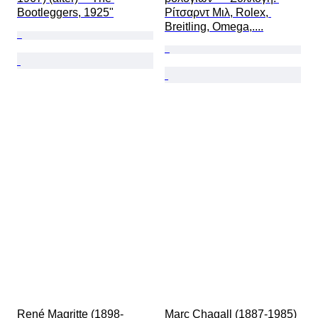
Bootleggers, 1925"
Ρίτσαρντ Μιλ, Rolex, 
Breitling, Omega,....
René Magritte (1898-
Marc Chagall (1887-1985) 