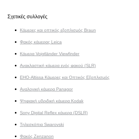
Σχετικές συλλογές
Κάμερες και οπτικός εξοπλισμός Braun
Φακός κάμερας Leica
Κάμερα Voigtländer Viewfinder
Ανακλαστική κάμερα ενός φακού (SLR)
EHO-Altissa Κάμερες και Οπτικός Εξοπλισμός
Αναλογική κάμερα Panagor
Ψηφιακή υβριδική κάμερα Kodak
Sony Digital Reflex κάμερα (DSLR)
Τηλεσκόπια Swarovski
Φακός Zenzanon