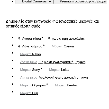
Digital Cameras
Premium φωτογραφικές μηχανέ
Δημοφιλές στην κατηγορία Φωτογραφικές μηχανές και
οπτικός εξοπλισμός
Αγορά τώρα
χωρίς τιμή ασφαλείας
Λήγει σήμερα
Μάρκα
Canon
Μάρκα
Nikon
Αντικείμενο
Ψηφιακή φωτογραφική μηχανή
Μάρκα
Sony
Μάρκα
Leica
Αντικείμενο
Αναλογική φωτογραφική μηχανή
Μάρκα
Olympus
Μάρκα
Pentax
Μάρκα
Fuji