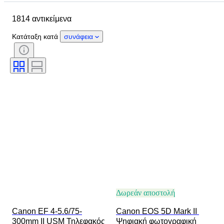
Αντικείμενο
Country of origin
1814 αντικείμενα
Υλικό
Κατάσταση
Περίοδος
Θέμα
Στυλ
Τεχνική
Κατάταξη κατά
συνάφεια
Έκδοση
Γλώσσα
Χρώμα
Τοποθέτηση φακού
Τύπος μικροσκοπίου
Τύπος εγγραφής βίντεο
Τύπος κυαλίων
Τύπος τηλεσκοπίου
Τύπος βιντεοκάμερας
Film type
Πωλείται από
Εποχή
Δοκιμάστηκε και λειτουργεί
Δωρεάν αποστολή
Canon EF 4-5.6/75-
Canon EOS 5D Mark II 
300mm II USM Τηλεφακός
Ψηφιακή φωτογραφική 