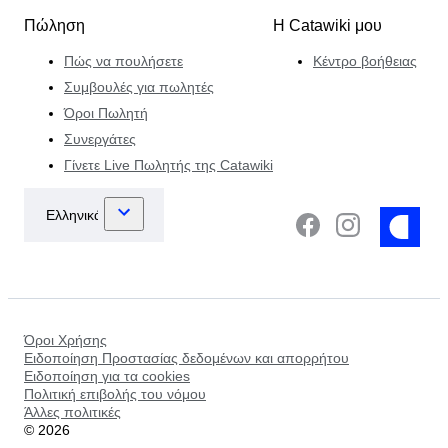
Πώληση
Η Catawiki μου
Πώς να πουλήσετε
Κέντρο βοήθειας
Συμβουλές για πωλητές
Όροι Πωλητή
Συνεργάτες
Γίνετε Live Πωλητής της Catawiki
Όροι Χρήσης
Ειδοποίηση Προστασίας δεδομένων και απορρήτου
Ειδοποίηση για τα cookies
Πολιτική επιβολής του νόμου
Άλλες πολιτικές
©
2026