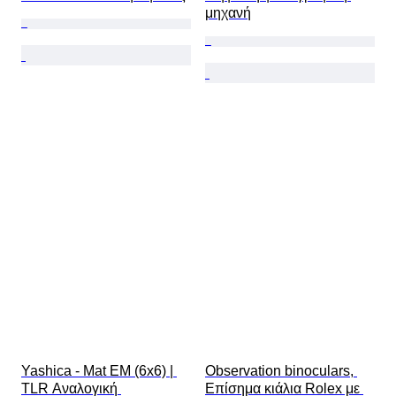
μηχανή
Yashica - Mat EM (6x6) | 
Observation binoculars, 
TLR Αναλογική 
Επίσημα κιάλια Rolex με 