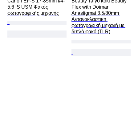
Canon EF-S 17-85mm f/4-
Beauty Taiyo koki Beauty 
5.6 IS USM Φακός 
Flex with Doimar 
φωτογραφικής μηχανής
Anastigmat 3,5/80mm 
Αντανακλαστική 
φωτογραφική μηχανή με 
διπλό φακό (TLR)