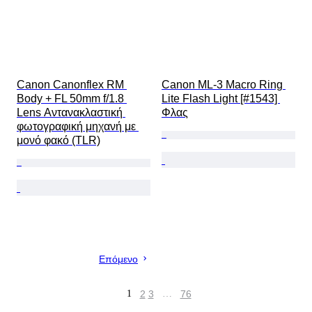
Canon Canonflex RM 
Canon ML-3 Macro Ring 
Body + FL 50mm f/1.8 
Lite Flash Light [#1543] 
Lens Αντανακλαστική 
Φλας
φωτογραφική μηχανή με 
μονό φακό (TLR)
Επόμενο
1
2
3
…
76