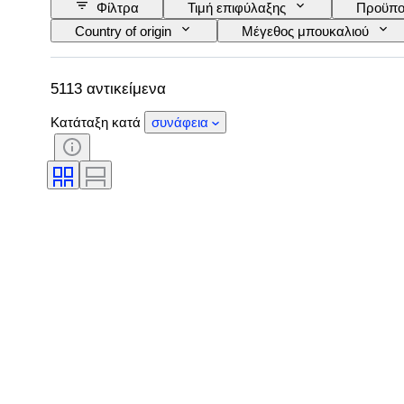
Φίλτρα
Τιμή επιφύλαξης
Προϋπο
Country of origin
Μέγεθος μπουκαλιού
Περιοχή κρασιού
Επωνυμία/ταξινόμηση κρ
5113 αντικείμενα
Κατάταξη κατά
συνάφεια