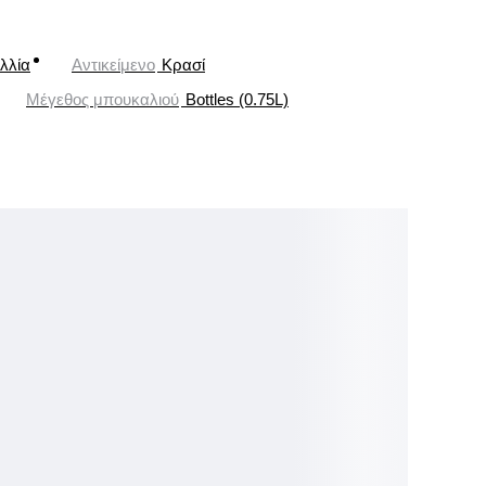
λλία
Αντικείμενο
Κρασί
Μέγεθος μπουκαλιού
Bottles (0.75L)