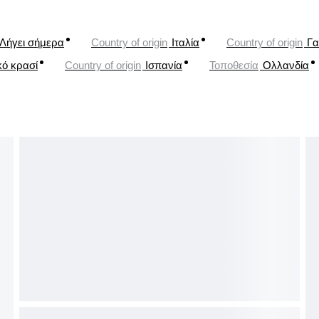
Λήγει σήμερα
Country of origin
Ιταλία
Country of origin
Γα
κό κρασί
Country of origin
Ισπανία
Τοποθεσία
Ολλανδία