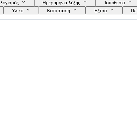
λογισμός
Ημερομηνία λήξης
Τοποθεσία
Υλικό
Κατάσταση
Έξτρα
Πε
ασιού
Wine Fill Level
Ταξινόμηση κρασιών