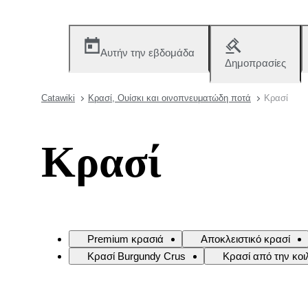
Αυτήν την εβδομάδα
Δημοπρασίες
Catawiki
Κρασί, Ουίσκι και οινοπνευματώδη ποτά
Κρασί
Κρασί
Premium κρασιά
Αποκλειστικό κρασί
Κρασί Burgundy Crus
Κρασί από την κο