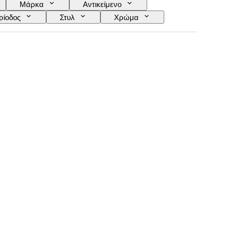
Μάρκα
Αντικείμενο
ρίοδος
Στυλ
Χρώμα
Ποικιλίες σταφυλιών
Εποχή