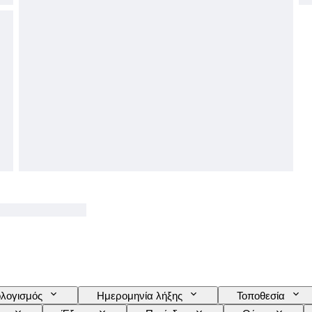
λογισμός
Ημερομηνία λήξης
Τοποθεσία