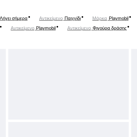
Λήγει σήμερα
Αντικείμενο
Παιχνίδι
Μάρκα
Playmobil
Αντικείμενο
Playmobil
Αντικείμενο
Φιγούρα δράσης