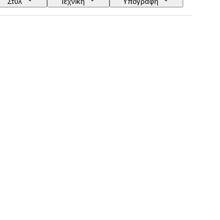
Στυλ
Τεχνική
Υπογραφή
ιτέχνης
Original/ Replica