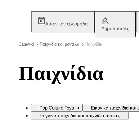
Αυτήν την εβδομάδα
Δημοπρασίες
Catawiki
Παιχνίδια και μοντέλα
Παιχνίδια
Παιχνίδια
Pop Culture Toys
Εικονικά παιχνίδια και
Τσίγγινα παιχνίδια και παιχνίδια αντίκες