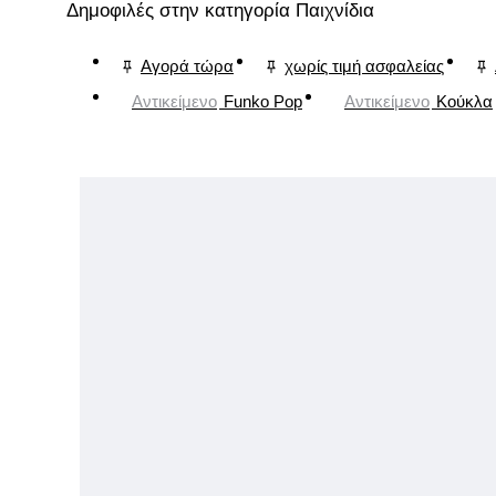
Δημοφιλές στην κατηγορία Παιχνίδια
Αγορά τώρα
χωρίς τιμή ασφαλείας
Αντικείμενο
Funko Pop
Αντικείμενο
Κούκλα