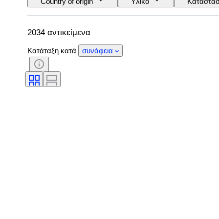
Country of origin
Υλικό
Κατάστα
Έκδοση
Γλώσσα
Χρώμα
Πωλείται από
Δοκιμάστηκε και λειτουργεί
2034 αντικείμενα
Κατάταξη κατά
συνάφεια