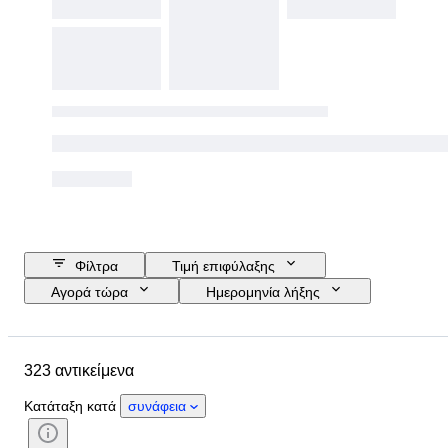
Φίλτρα
Τιμή επιφύλαξης
Αγορά τώρα
Ημερομηνία λήξης
Προϋπολογισμός
Τοποθεσία
Μέγεθος
Διαστάσεις
323 αντικείμενα
Αντικείμενο
Country of origin
Υλικό
Κατάσταση
Περίοδος
Κατάταξη κατά
συνάφεια
Θέμα
Τεχνική
Υπογραφή
Δέσιμο
Έκδοση
Γλώσσα