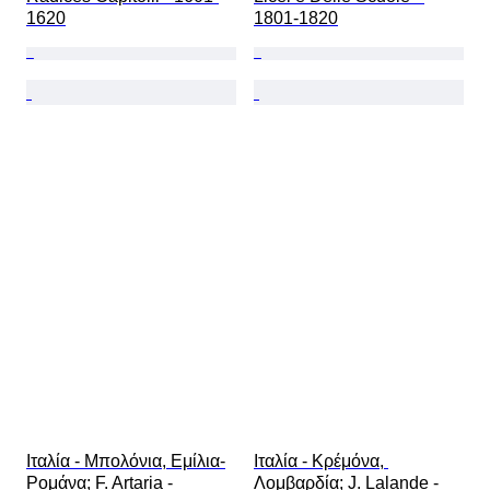
1620
1801-1820
Ιταλία - Μπολόνια, Εμίλια-
Ιταλία - Κρέμόνα, 
Ρομάνα; F. Artaria - 
Λομβαρδία; J. Lalande - 