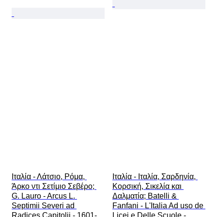
Ιταλία - Λάτσιο, Ρόμα, 
Ιταλία - Ιταλία, Σαρδηνία, 
Άρκο ντι Σετίμιο Σεβέρο; 
Κορσική, Σικελία και 
G. Lauro - Arcus L. 
Δαλματία; Batelli & 
Septimii Severi ad 
Fanfani - L'Italia Ad uso de 
Radices Capitolii - 1601-
Licei e Delle Scuole - 