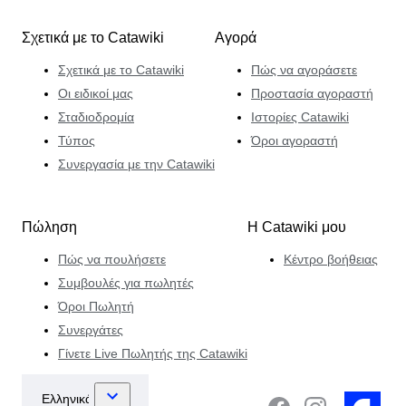
Σχετικά με το Catawiki
Αγορά
Σχετικά με το Catawiki
Πώς να αγοράσετε
Οι ειδικοί μας
Προστασία αγοραστή
Σταδιοδρομία
Ιστορίες Catawiki
Τύπος
Όροι αγοραστή
Συνεργασία με την Catawiki
Πώληση
Η Catawiki μου
Πώς να πουλήσετε
Κέντρο βοήθειας
Συμβουλές για πωλητές
Όροι Πωλητή
Συνεργάτες
Γίνετε Live Πωλητής της Catawiki