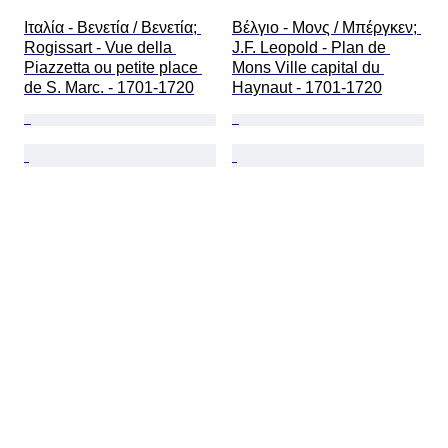
Ιταλία - Βενετία / Βενετία; 
Βέλγιο - Μονς / Μπέργκεν; 
Rogissart - Vue della 
J.F. Leopold - Plan de 
Piazzetta ou petite place 
Mons Ville capital du 
de S. Marc. - 1701-1720
Haynaut - 1701-1720