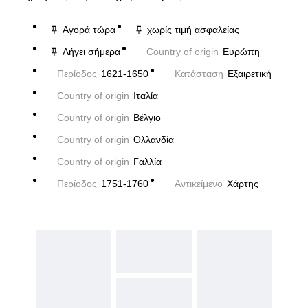
Αγορά τώρα
χωρίς τιμή ασφαλείας
Λήγει σήμερα
Country of origin
Ευρώπη
Περίοδος
1621-1650
Κατάσταση
Εξαιρετική
Country of origin
Ιταλία
Country of origin
Βέλγιο
Country of origin
Ολλανδία
Country of origin
Γαλλία
Περίοδος
1751-1760
Αντικείμενο
Χάρτης