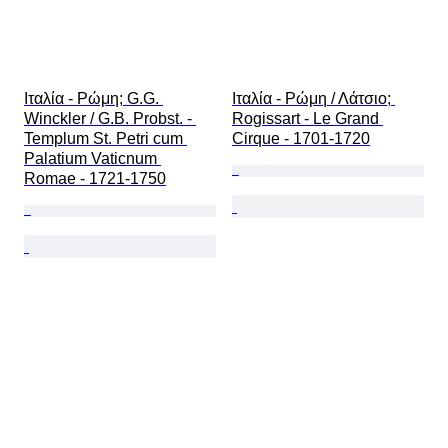
Ιταλία - Ρώμη; G.G. 
Ιταλία - Ρώμη / Λάτσιο; 
Winckler / G.B. Probst. - 
Rogissart - Le Grand 
Templum St. Petri cum 
Cirque - 1701-1720
Palatium Vaticnum 
Romae - 1721-1750