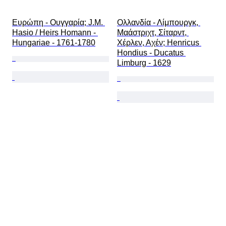
Ευρώπη - Ουγγαρία; J.M. 
Ολλανδία - Λίμπουργκ, 
Hasio / Heirs Homann - 
Μαάστριχτ, Σίταρντ, 
Hungariae - 1761-1780
Χέρλεν, Αχέν; Henricus 
Hondius - Ducatus 
Limburg - 1629