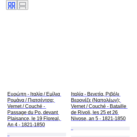
Χρώμα
Original/ Replica
Πωλείται από
Εποχή
Ευρώπη - Ιταλία / Εμίλια 
Ιταλία - Βενετία, Ριβόλι 
Ρομάνα / Πιατσέντσα; 
Βερονέζε (Ναπολέων); 
Vernet / Couché - 
Vernet / Couché - Bataille 
Passage du Po, devant 
de Rivoli, les 25 et 26 
Plaisance, le 19 Floreal, 
Nivose, an 5 - 1821-1850
An 4 - 1821-1850