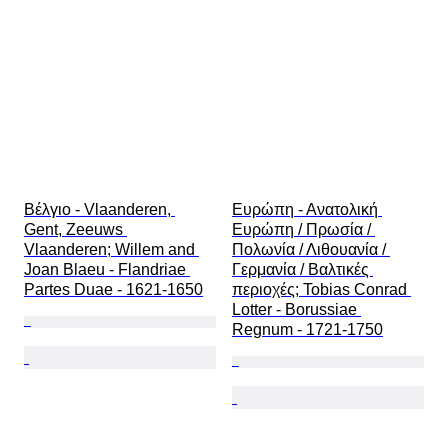
Βέλγιο - Vlaanderen, 
Ευρώπη - Ανατολική 
Gent, Zeeuws 
Ευρώπη / Πρωσία / 
Vlaanderen; Willem and 
Πολωνία / Λιθουανία / 
Joan Blaeu - Flandriae 
Γερμανία / Βαλτικές 
Partes Duae - 1621-1650
περιοχές; Tobias Conrad 
Lotter - Borussiae 
Regnum - 1721-1750