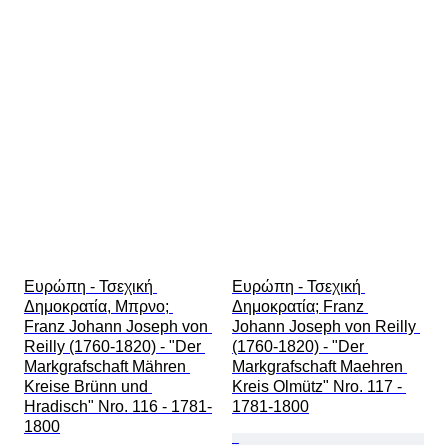
Ευρώπη - Τσεχική 
Ευρώπη - Τσεχική 
Δημοκρατία, Μπρνο; 
Δημοκρατία; Franz 
Franz Johann Joseph von 
Johann Joseph von Reilly 
Reilly (1760-1820) - "Der 
(1760-1820) - "Der 
Markgrafschaft Mähren 
Markgrafschaft Maehren 
Kreise Brünn und 
Kreis Olmütz" Nro. 117 - 
Hradisch" Nro. 116 - 1781-
1781-1800
1800