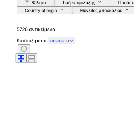
Φίλτρα
Τιμή επιφύλαξης
Προϋπο
Country of origin
Μέγεθος μπουκαλιού
Περιοχή κρασιού
Επωνυμία/ταξινόμηση κρ
5726 αντικείμενα
Κατάταξη κατά
συνάφεια