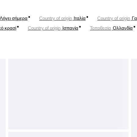
Λήγει σήμερα
Country of origin
Ιταλία
Country of origin
Γα
κό κρασί
Country of origin
Ισπανία
Τοποθεσία
Ολλανδία