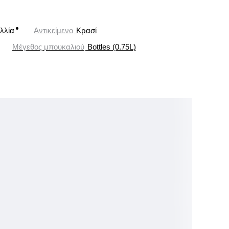
λλία
Αντικείμενο
Κρασί
Μέγεθος μπουκαλιού
Bottles (0.75L)