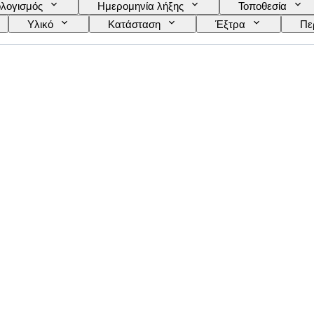
λογισμός
Ημερομηνία λήξης
Τοποθεσία
Υλικό
Κατάσταση
Έξτρα
Πε
ασιού
Wine Fill Level
Ταξινόμηση κρασιών