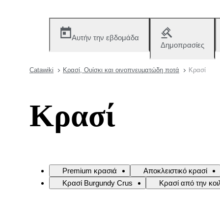
Αυτήν την εβδομάδα
Δημοπρασίες
Catawiki
Κρασί, Ουίσκι και οινοπνευματώδη ποτά
Κρασί
Κρασί
Premium κρασιά
Αποκλειστικό κρασί
Κρασί Burgundy Crus
Κρασί από την κο