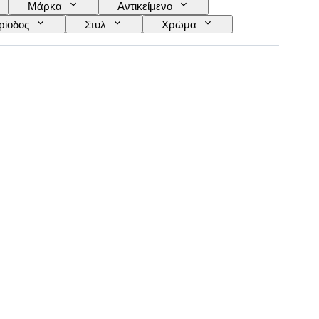
Μάρκα
Αντικείμενο
ρίοδος
Στυλ
Χρώμα
Ποικιλίες σταφυλιών
Εποχή