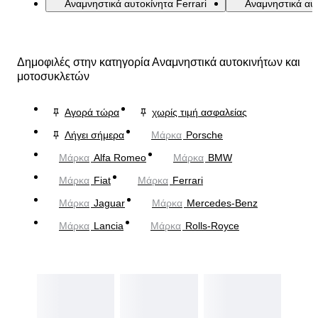
Αναμνηστικά αυτοκίνητα Ferrari
Αναμνηστικά αυ
Δημοφιλές στην κατηγορία Αναμνηστικά αυτοκινήτων και
μοτοσυκλετών
Αγορά τώρα
χωρίς τιμή ασφαλείας
Λήγει σήμερα
Μάρκα
Porsche
Μάρκα
Alfa Romeo
Μάρκα
BMW
Μάρκα
Fiat
Μάρκα
Ferrari
Μάρκα
Jaguar
Μάρκα
Mercedes-Benz
Μάρκα
Lancia
Μάρκα
Rolls-Royce