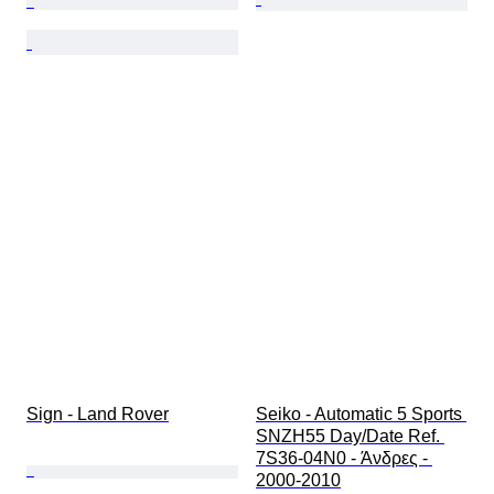
Sign - Land Rover
Seiko - Automatic 5 Sports 
SNZH55 Day/Date Ref. 
7S36-04N0 - Άνδρες - 
2000-2010