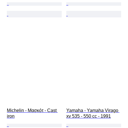
Michelin - Μασκότ - Cast 
Yamaha - Yamaha Virago 
iron
xv 535 - 550 cc - 1991