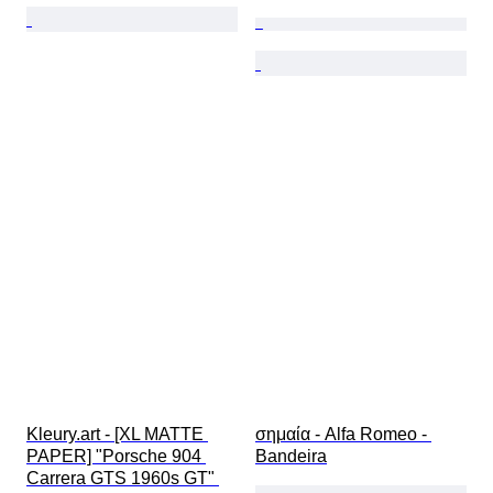
Kleury.art - [XL MATTE 
σημαία - Alfa Romeo - 
PAPER] "Porsche 904 
Bandeira
Carrera GTS 1960s GT" 