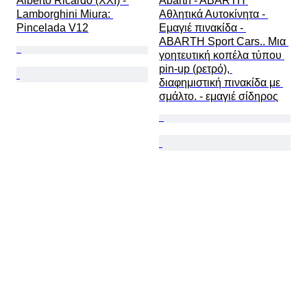
Alberto Ricardo (XXI) - 
Abarth - ABARTH 
Lamborghini Miura: 
Αθλητικά Αυτοκίνητα - 
Pincelada V12
Εμαγιέ πινακίδα - 
ABARTH Sport Cars.. Μια 
γοητευτική κοπέλα τύπου 
pin‑up (ρετρό), 
διαφημιστική πινακίδα με 
σμάλτο. - εμαγιέ σίδηρος