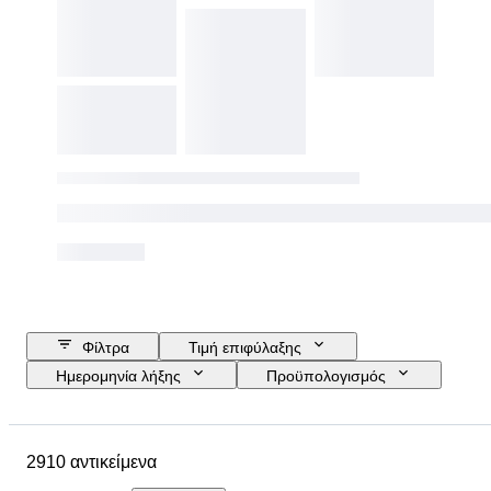
Φίλτρα
Τιμή επιφύλαξης
Ημερομηνία λήξης
Προϋπολογισμός
Τοποθεσία
Μέγεθος
Διαστάσεις
Μάρκα
2910 αντικείμενα
Αντικείμενο
Country of origin
Υλικό
Φύλο
Κατάσταση