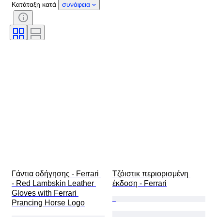
Κατάταξη κατά
συνάφεια
Έξτρα
Περίοδος
Θέμα
Στυλ
Τεχνική
Υπογραφή
Έκδοση
Χρώμα
Κίνηση ρολογιού
Μέγεθος ρούχου
Τύπος αναμνηστικών αυτοκινήτων
Πωλείται από
Διάμετρος θήκης
Εποχή
Original/ Replica
Γάντια οδήγησης - Ferrari 
Τζόιστικ περιορισμένη 
- Red Lambskin Leather 
έκδοση - Ferrari
Gloves with Ferrari 
Prancing Horse Logo