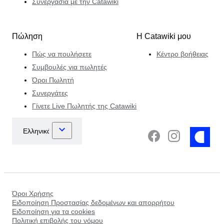
Συνεργασία με την Catawiki
Πώληση
Η Catawiki μου
Πώς να πουλήσετε
Κέντρο βοήθειας
Συμβουλές για πωλητές
Όροι Πωλητή
Συνεργάτες
Γίνετε Live Πωλητής της Catawiki
Όροι Χρήσης
Ειδοποίηση Προστασίας δεδομένων και απορρήτου
Ειδοποίηση για τα cookies
Πολιτική επιβολής του νόμου