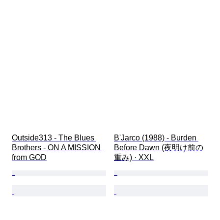
Outside313 - The Blues 
B'Jarco (1988) - Burden 
Brothers - ON A MISSION 
Before Dawn (夜明け前の
from GOD
重み) · XXL