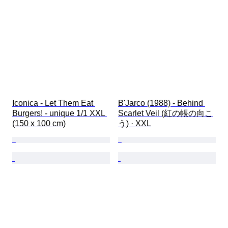
Iconica - Let Them Eat 
B'Jarco (1988) - Behind 
Burgers! - unique 1/1 XXL 
Scarlet Veil (紅の帳の向こ
(150 x 100 cm)
う) · XXL