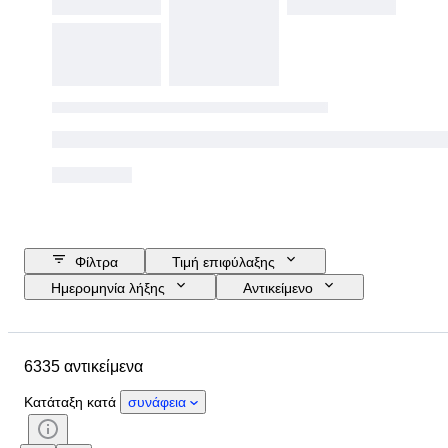
Φίλτρα
Τιμή επιφύλαξης
Ημερομηνία λήξης
Αντικείμενο
Προϋπολογισμός
Μέγεθος
Στυλ
Τεχνική
Καλλιτέχνης
6335 αντικείμενα
Τοποθεσία
Θέμα
Περίοδος
Υπογραφή
Χρώμα
Κατάταξη κατά
συνάφεια
Πωλείται από
Έκδοση