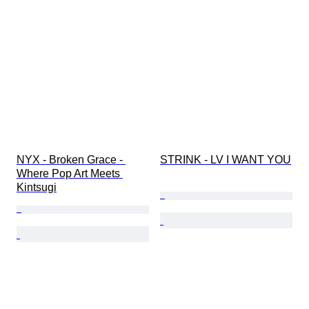
NYX - Broken Grace - 
STRINK - LV I WANT YOU
Where Pop Art Meets 
Kintsugi