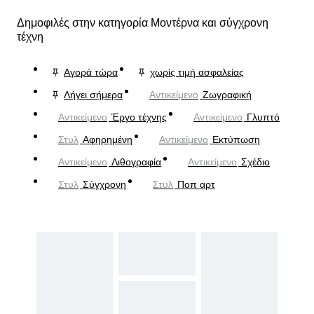
Δημοφιλές στην κατηγορία Μοντέρνα και σύγχρονη
τέχνη
Αγορά τώρα
χωρίς τιμή ασφαλείας
Λήγει σήμερα
Αντικείμενο
Ζωγραφική
Αντικείμενο
Έργο τέχνης
Αντικείμενο
Γλυπτό
Στυλ
Αφηρημένη
Αντικείμενο
Εκτύπωση
Αντικείμενο
Λιθογραφία
Αντικείμενο
Σχέδιο
Στυλ
Σύγχρονη
Στυλ
Ποπ αρτ