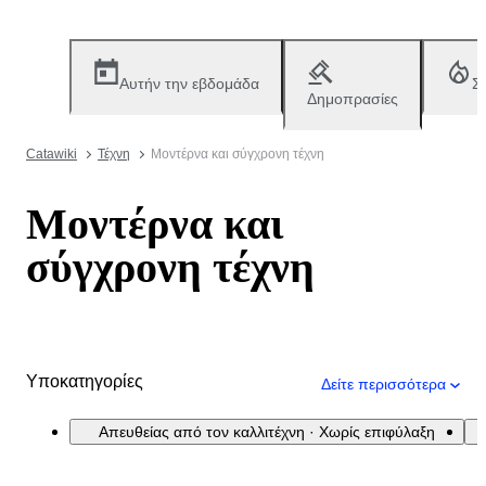
Αυτήν την εβδομάδα
Σ
Δημοπρασίες
Catawiki
Τέχνη
Μοντέρνα και σύγχρονη τέχνη
Μοντέρνα και
σύγχρονη τέχνη
Υποκατηγορίες
Δείτε περισσότερα
Απευθείας από τον καλλιτέχνη · Χωρίς επιφύλαξη