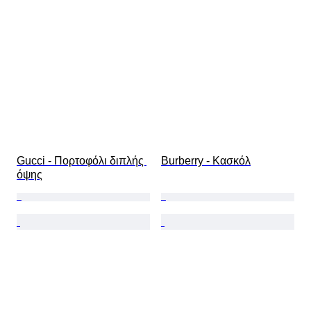
Gucci - Πορτοφόλι διπλής 
Burberry - Κασκόλ
όψης