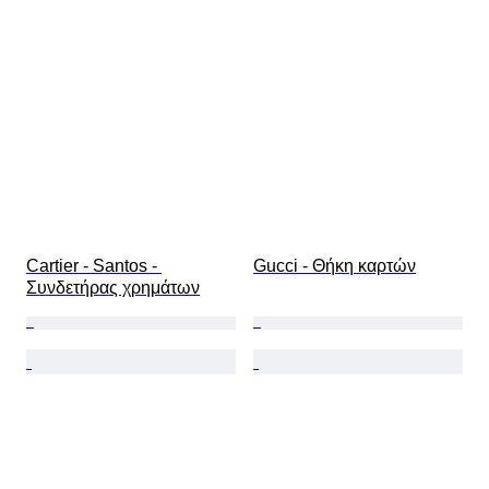
Περιλαμβάνονται αξεσουάρ
Τύπος διαμαντιού
Size
Original/ Replica
Εποχή
Μοντέλο
Cartier - Santos - 
Gucci - Θήκη καρτών
Συνδετήρας χρημάτων