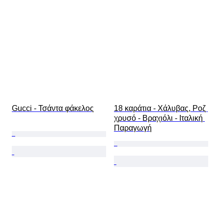
Gucci - Τσάντα φάκελος
18 καράτια - Χάλυβας, Ροζ 
χρυσό - Βραχιόλι - Ιταλική 
Παραγωγή