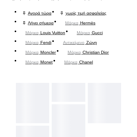
Αγορά τώρα
χωρίς τιμή ασφαλείας
Λήγει σήμερα
Μάρκα
Hermès
Μάρκα
Louis Vuitton
Μάρκα
Gucci
Μάρκα
Fendi
Αντικείμενο
Ζώνη
Μάρκα
Moncler
Μάρκα
Christian Dior
Μάρκα
Monet
Μάρκα
Chanel