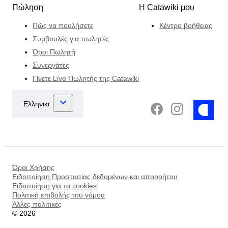
Πώληση
Η Catawiki μου
Πώς να πουλήσετε
Κέντρο βοήθειας
Συμβουλές για πωλητές
Όροι Πωλητή
Συνεργάτες
Γίνετε Live Πωλητής της Catawiki
Όροι Χρήσης
Ειδοποίηση Προστασίας δεδομένων και απορρήτου
Ειδοποίηση για τα cookies
Πολιτική επιβολής του νόμου
Άλλες πολιτικές
©
2026