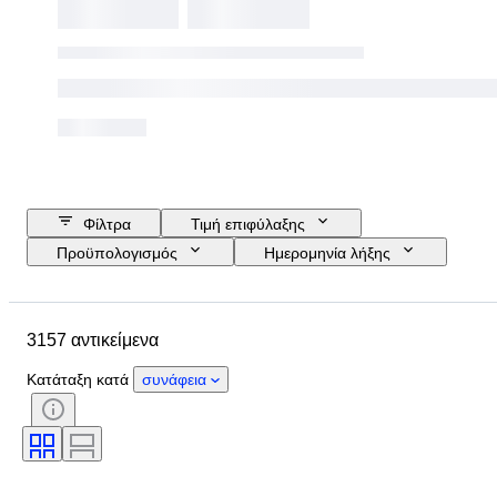
Φίλτρα
Τιμή επιφύλαξης
Προϋπολογισμός
Ημερομηνία λήξης
Τοποθεσία
Διαστάσεις
Μάρκα
Αντικείμενο
3157 αντικείμενα
Country of origin
Υλικό
Φύλο
Κατάσταση
Περίοδος
Κατάταξη κατά
συνάφεια
Λίθος
Πιστοποίηση
Λεπττότητα
Στυλ
Χρώμα
Μέγεθος ρούχου
Κοπή
Μέγεθος στο αντικείμενο
Μοτίβο