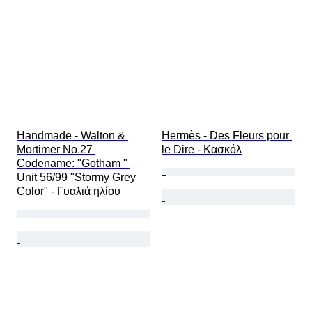
Handmade - Walton & 
Hermès - Des Fleurs pour 
Mortimer No.27 
le Dire - Κασκόλ
Codename: "Gotham " 
Unit 56/99 "Stormy Grey 
Color" - Γυαλιά ηλίου