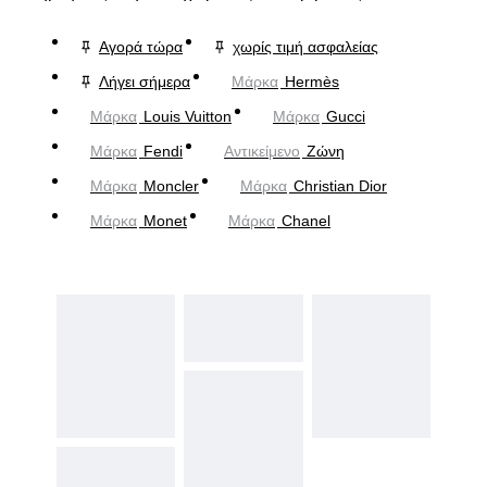
Αγορά τώρα
χωρίς τιμή ασφαλείας
Λήγει σήμερα
Μάρκα
Hermès
Μάρκα
Louis Vuitton
Μάρκα
Gucci
Μάρκα
Fendi
Αντικείμενο
Ζώνη
Μάρκα
Moncler
Μάρκα
Christian Dior
Μάρκα
Monet
Μάρκα
Chanel