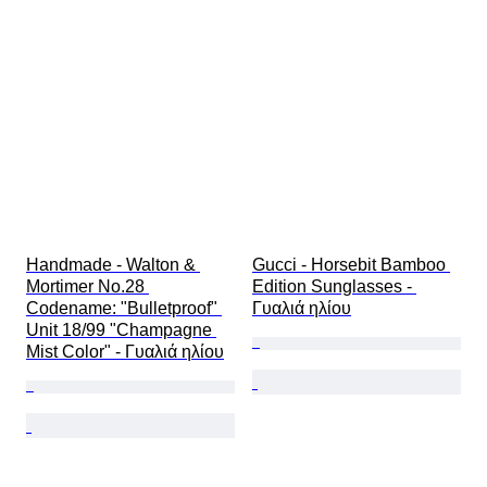
Περιλαμβάνονται αξεσουάρ
Τύπος διαμαντιού
Size
Εποχή
Δημιουργός
Μοντέλο
Handmade - Walton & 
Gucci - Horsebit Bamboo 
Mortimer No.28 
Edition Sunglasses - 
Codename: "Bulletproof" 
Γυαλιά ηλίου
Unit 18/99 "Champagne 
Mist Color" - Γυαλιά ηλίου