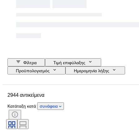
Φίλτρα
Τιμή επιφύλαξης
Προϋπολογισμός
Ημερομηνία λήξης
Τοποθεσία
Διαστάσεις
Μάρκα
Αντικείμενο
2944 αντικείμενα
Country of origin
Υλικό
Φύλο
Κατάσταση
Περίοδος
Κατάταξη κατά
συνάφεια
Λίθος
Πιστοποίηση
Λεπττότητα
Στυλ
Χρώμα
Μέγεθος ρούχου
Κοπή
Μέγεθος στο αντικείμενο
Μοτίβο