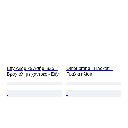
Effy Ανδρικά Ασήμι 925 - 
Other brand - Hackett - 
Βραχιόλι με χάντρες - Effy
Γυαλιά ηλίου