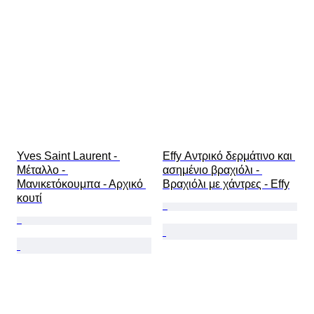
Yves Saint Laurent - 
Effy Αντρικό δερμάτινο και 
Μέταλλο - 
ασημένιο βραχιόλι - 
Μανικετόκουμπα - Αρχικό 
Βραχιόλι με χάντρες - Effy
κουτί