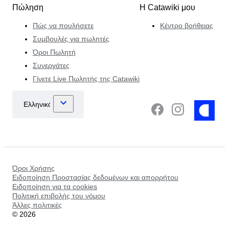
Πώληση
Η Catawiki μου
Πώς να πουλήσετε
Κέντρο βοήθειας
Συμβουλές για πωλητές
Όροι Πωλητή
Συνεργάτες
Γίνετε Live Πωλητής της Catawiki
Όροι Χρήσης
Ειδοποίηση Προστασίας δεδομένων και απορρήτου
Ειδοποίηση για τα cookies
Πολιτική επιβολής του νόμου
Άλλες πολιτικές
©
2026