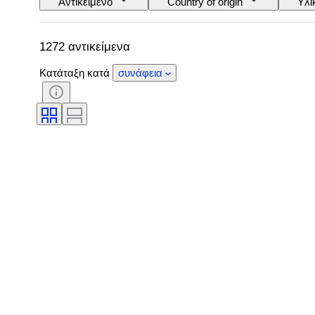
Αντικείμενο
Country of origin
Υλι
Έλεγχος
Τροφοδοσία
Εταιρεία 
1272 αντικείμενα
Κατάταξη κατά
συνάφεια