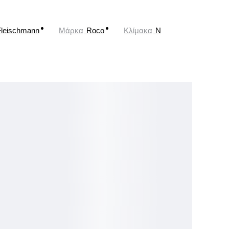
Fleischmann
Μάρκα
Roco
Κλίμακα
N