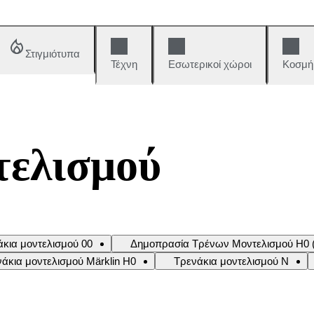
Στιγμιότυπα
Τέχνη
Εσωτερικοί χώροι
Κοσμή
τελισμού
άκια μοντελισμού 00
Δημοπρασία Τρένων Μοντελισμού H0 (
άκια μοντελισμού Märklin H0
Τρενάκια μοντελισμού Ν