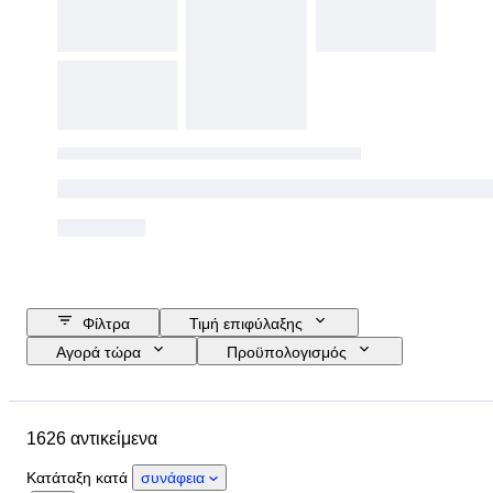
Φίλτρα
Τιμή επιφύλαξης
Αγορά τώρα
Προϋπολογισμός
Ημερομηνία λήξης
Τοποθεσία
Μάρκα
Μέγεθος παπουτσιού
1626 αντικείμενα
Αντικείμενο
Country of origin
Υλικό
Φύλο
Κατάσταση
Κατάταξη κατά
συνάφεια