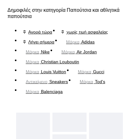
Δημοφιλές στην κατηγορία Παπούτσια και αθλητικά
παπούτσια
Αγορά τώρα
χωρίς τιμή ασφαλείας
Λήγει σήμερα
Μάρκα
Adidas
Μάρκα
Nike
Μάρκα
Air Jordan
Μάρκα
Christian Louboutin
Μάρκα
Louis Vuitton
Μάρκα
Gucci
Αντικείμενο
Sneakers
Μάρκα
Tod's
Μάρκα
Balenciaga