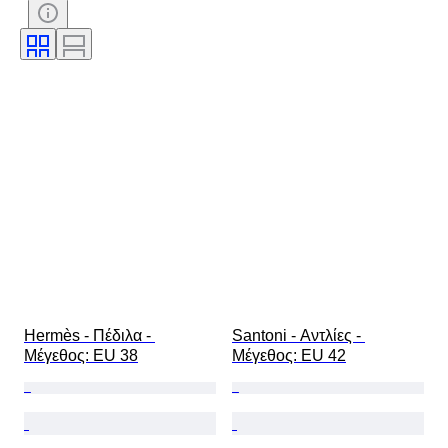
Υπογραφή
Χρώμα
Εποχή
Περιλαμβάνονται αξεσουάρ
Μοτίβο
Μοντέλο
Hermès - Πέδιλα - 
Santoni - Αντλίες - 
Mέγεθος: EU 38
Mέγεθος: EU 42