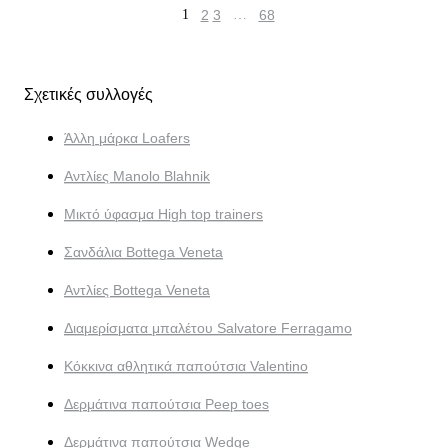
1
2
3
…
68
Σχετικές συλλογές
Άλλη μάρκα Loafers
Αντλίες Manolo Blahnik
Μικτό ύφασμα High top trainers
Σανδάλια Bottega Veneta
Αντλίες Bottega Veneta
Διαμερίσματα μπαλέτου Salvatore Ferragamo
Κόκκινα αθλητικά παπούτσια Valentino
Δερμάτινα παπούτσια Peep toes
Δερμάτινα παπούτσια Wedge