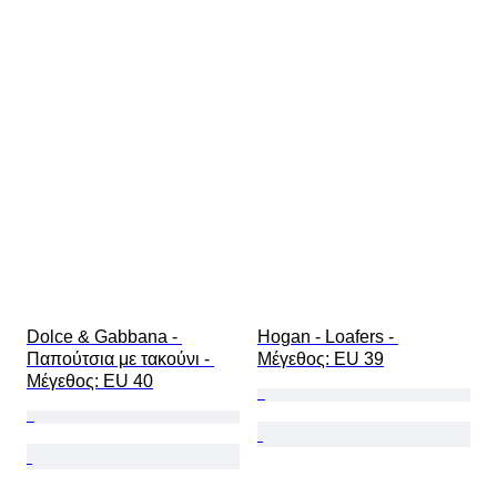
Dolce & Gabbana - 
Hogan - Loafers - 
Παπούτσια με τακούνι - 
Mέγεθος: EU 39
Mέγεθος: EU 40