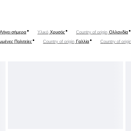
Λήγει σήμερα
Υλικό
Χρυσός
Country of origin
Ολλανδία
μένες Πολιτείες
Country of origin
Γαλλία
Country of origi