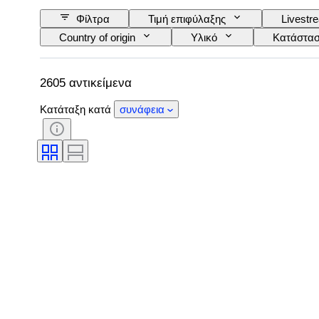
Φίλτρα
Τιμή επιφύλαξης
Livestr
Country of origin
Υλικό
Κατάστα
Ruler/εποχή
Εποχή
Καλλιτέχνης
2605 αντικείμενα
Κατάταξη κατά
συνάφεια