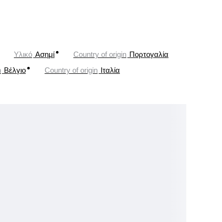
Υλικό
Ασημί
Country of origin
Πορτογαλία
n
Βέλγιο
Country of origin
Ιταλία