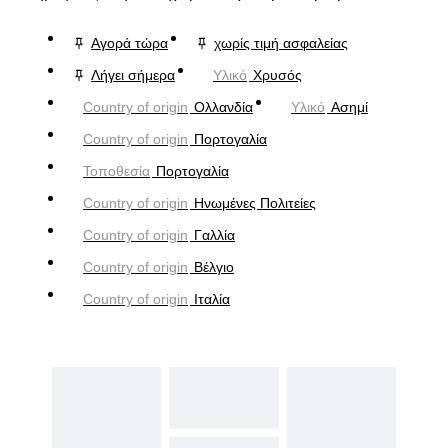
Αγορά τώρα
χωρίς τιμή ασφαλείας
Λήγει σήμερα
Υλικό
Χρυσός
Country of origin
Ολλανδία
Υλικό
Ασημί
Country of origin
Πορτογαλία
Τοποθεσία
Πορτογαλία
Country of origin
Ηνωμένες Πολιτείες
Country of origin
Γαλλία
Country of origin
Βέλγιο
Country of origin
Ιταλία