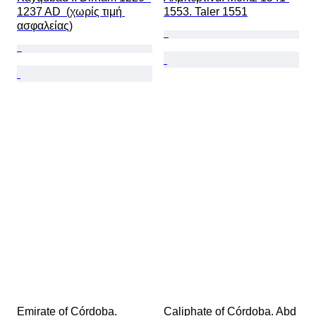
1237 AD  (χωρίς τιμή 
1553. Taler 1551
ασφαλείας)
Emirate of Córdoba. 
Caliphate of Córdoba. Abd 