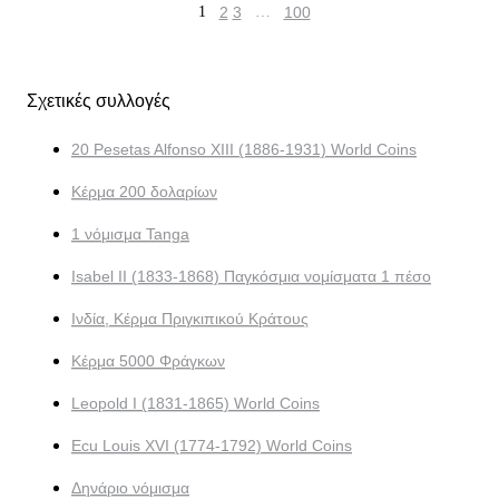
1
2
3
…
100
Σχετικές συλλογές
20 Pesetas Alfonso XIII (1886-1931) World Coins
Κέρμα 200 δολαρίων
1 νόμισμα Tanga
Isabel II (1833-1868) Παγκόσμια νομίσματα 1 πέσο
Ινδία, Κέρμα Πριγκιπικού Κράτους
Κέρμα 5000 Φράγκων
Leopold I (1831-1865) World Coins
Ecu Louis XVI (1774-1792) World Coins
Δηνάριο νόμισμα