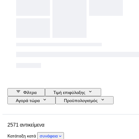
Φίλτρα
Τιμή επιφύλαξης
Αγορά τώρα
Προϋπολογισμός
Ημερομηνία λήξης
Τοποθεσία
Αντικείμενο
Country of origin
2571 αντικείμενα
Υλικό
Κατάσταση
Πιστοποίηση
Θέμα
Κατάταξη κατά
συνάφεια