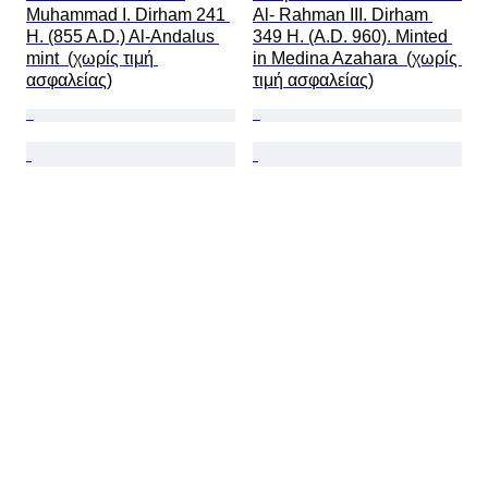
Muhammad I. Dirham 241 
Al- Rahman III. Dirham 
H. (855 A.D.) Al-Andalus 
349 H. (A.D. 960). Minted 
mint  (χωρίς τιμή 
in Medina Azahara  (χωρίς 
ασφαλείας)
τιμή ασφαλείας)