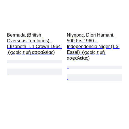
Bermuda (British 
Νίγηρας. Diori Hamani. 
Overseas Territories). 
500 Frs 1960 - 
Elizabeth II. 1 Crown 1964 
Independencia Niger (1 x 
 (χωρίς τιμή ασφαλείας)
Essai)  (χωρίς τιμή 
ασφαλείας)