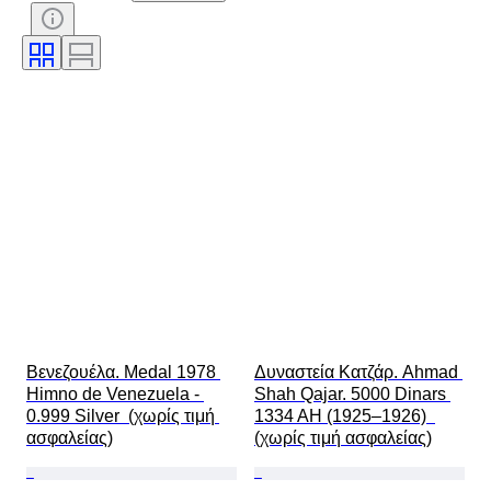
Υπογραφή
Νόμισμα
Τύπος νομίσματος
Ruler/εποχή
Καλλιτέχνης
Εποχή
Βενεζουέλα. Medal 1978 
Δυναστεία Κατζάρ. Ahmad 
Himno de Venezuela - 
Shah Qajar. 5000 Dinars 
0.999 Silver  (χωρίς τιμή 
1334 AH (1925–1926)  
ασφαλείας)
(χωρίς τιμή ασφαλείας)