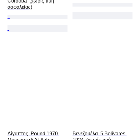
Cordoba  (χωρίς τιμή 
ασφαλείας)
Αίγυπτος. Pound 1970 
Βενεζουέλα. 5 Bolívares 
Moschea di Al-Azhar  
1924  (χωρίς τιμή 