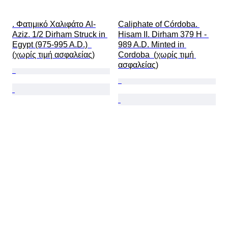
. Φατιμικό Χαλιφάτο Al-
Caliphate of Córdoba. 
Aziz. 1/2 Dirham Struck in 
Hisam II. Dirham 379 H - 
Egypt (975-995 A.D.)  
989 A.D. Minted in 
(χωρίς τιμή ασφαλείας)
Cordoba  (χωρίς τιμή 
ασφαλείας)