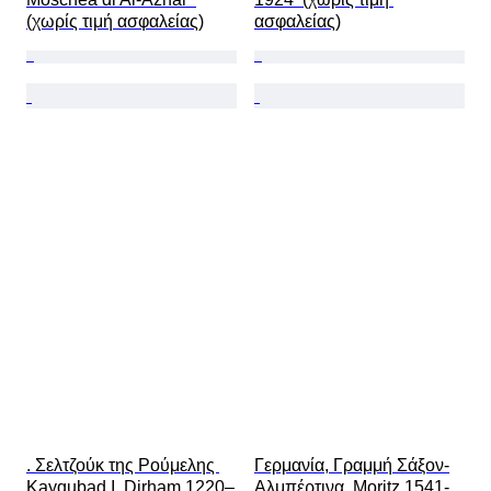
(χωρίς τιμή ασφαλείας)
ασφαλείας)
. Σελτζούκ της Ρούμελης 
Γερμανία, Γραμμή Σάξον-
Kayqubad I. Dirham 1220–
Αλμπέρτινα. Moritz 1541-