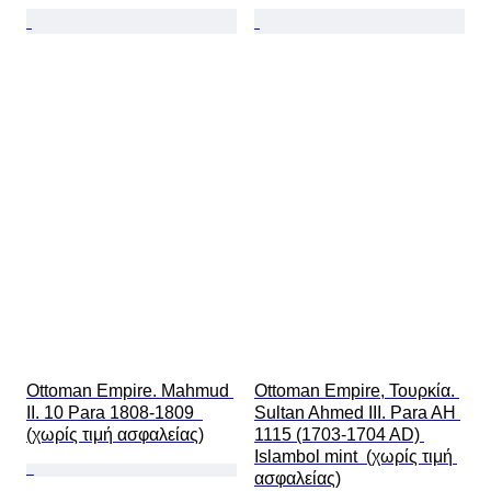
Ottoman Empire. Mahmud 
Ottoman Empire, Τουρκία. 
II. 10 Para 1808-1809  
Sultan Ahmed III. Para AH 
(χωρίς τιμή ασφαλείας)
1115 (1703-1704 AD) 
Islambol mint  (χωρίς τιμή 
ασφαλείας)