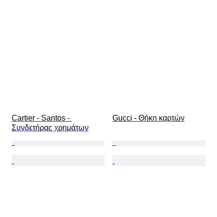
Περιλαμβάνονται αξεσουάρ
Τύπος διαμαντιού
Size
Original/ Replica
Εποχή
Μοντέλο
Cartier - Santos - 
Gucci - Θήκη καρτών
Συνδετήρας χρημάτων