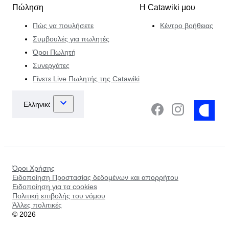
Πώληση
Η Catawiki μου
Πώς να πουλήσετε
Κέντρο βοήθειας
Συμβουλές για πωλητές
Όροι Πωλητή
Συνεργάτες
Γίνετε Live Πωλητής της Catawiki
Όροι Χρήσης
Ειδοποίηση Προστασίας δεδομένων και απορρήτου
Ειδοποίηση για τα cookies
Πολιτική επιβολής του νόμου
Άλλες πολιτικές
©
2026