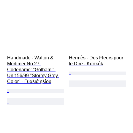
Handmade - Walton & 
Hermès - Des Fleurs pour 
Mortimer No.27 
le Dire - Κασκόλ
Codename: "Gotham " 
Unit 56/99 "Stormy Grey 
Color" - Γυαλιά ηλίου