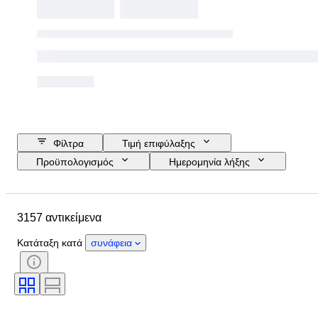
Φίλτρα
Τιμή επιφύλαξης
Προϋπολογισμός
Ημερομηνία λήξης
Τοποθεσία
Διαστάσεις
Μάρκα
Αντικείμενο
3157 αντικείμενα
Country of origin
Υλικό
Φύλο
Κατάσταση
Περίοδος
Κατάταξη κατά
συνάφεια
Λίθος
Πιστοποίηση
Λεπττότητα
Στυλ
Χρώμα
Μέγεθος ρούχου
Κοπή
Μέγεθος στο αντικείμενο
Μοτίβο