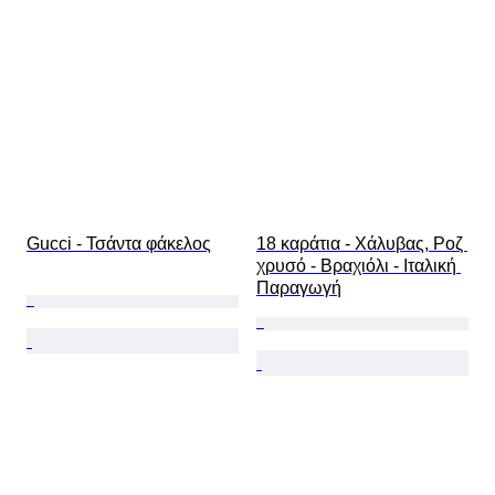
Gucci - Τσάντα φάκελος
18 καράτια - Χάλυβας, Ροζ 
χρυσό - Βραχιόλι - Ιταλική 
Παραγωγή