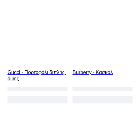
Gucci - Πορτοφόλι διπλής 
Burberry - Κασκόλ
όψης