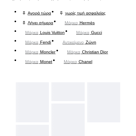
Αγορά τώρα
χωρίς τιμή ασφαλείας
Λήγει σήμερα
Μάρκα
Hermès
Μάρκα
Louis Vuitton
Μάρκα
Gucci
Μάρκα
Fendi
Αντικείμενο
Ζώνη
Μάρκα
Moncler
Μάρκα
Christian Dior
Μάρκα
Monet
Μάρκα
Chanel