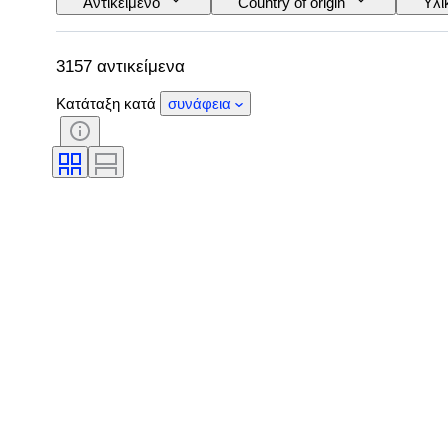
Αντικείμενο
Country of origin
Υλι
Λεπττότητα
Στυλ
Χρώμα
Περιλαμβάνονται αξεσουάρ
Τύπος διαμαντ
3157 αντικείμενα
Κατάταξη κατά
συνάφεια