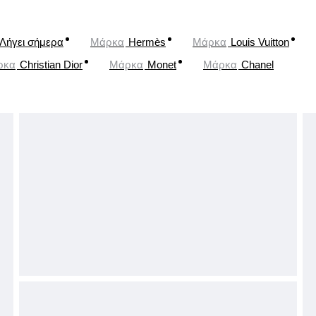
Λήγει σήμερα
Μάρκα
Hermès
Μάρκα
Louis Vuitton
ρκα
Christian Dior
Μάρκα
Monet
Μάρκα
Chanel