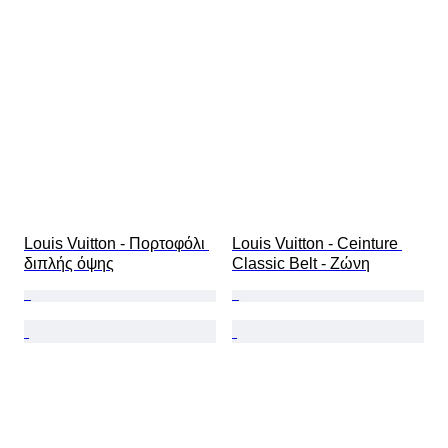
Size
Τύπος διαμαντιού
Μέγεθος στο αντικείμενο
Μοτίβο
Περιλαμβάνονται αξεσουάρ
Εποχή
Μοντέλο
Louis Vuitton - Πορτοφόλι 
Louis Vuitton - Ceinture 
διπλής όψης
Classic Belt - Ζώνη