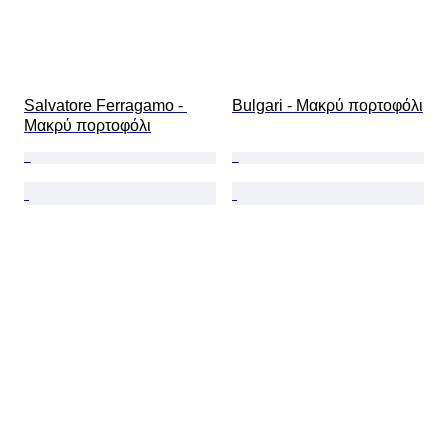
Salvatore Ferragamo - 
Bulgari - Μακρύ πορτοφόλι
Μακρύ πορτοφόλι