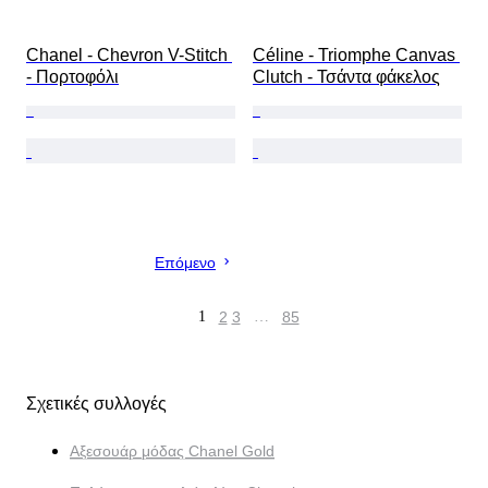
Chanel - Chevron V-Stitch 
Céline - Triomphe Canvas 
- Πορτοφόλι
Clutch - Τσάντα φάκελος
Επόμενο
1
2
3
…
85
Σχετικές συλλογές
Αξεσουάρ μόδας Chanel Gold