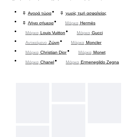
Αγορά τώρα
χωρίς τιμή ασφαλείας
Λήγει σήμερα
Μάρκα
Hermès
Μάρκα
Louis Vuitton
Μάρκα
Gucci
Αντικείμενο
Ζώνη
Μάρκα
Moncler
Μάρκα
Christian Dior
Μάρκα
Monet
Μάρκα
Chanel
Μάρκα
Ermenegildo Zegna