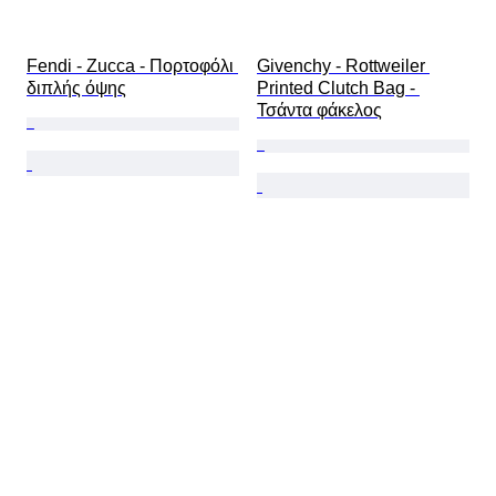
Fendi - Zucca - Πορτοφόλι 
Givenchy - Rottweiler 
διπλής όψης
Printed Clutch Bag - 
Τσάντα φάκελος