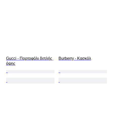
Gucci - Πορτοφόλι διπλής 
Burberry - Κασκόλ
όψης