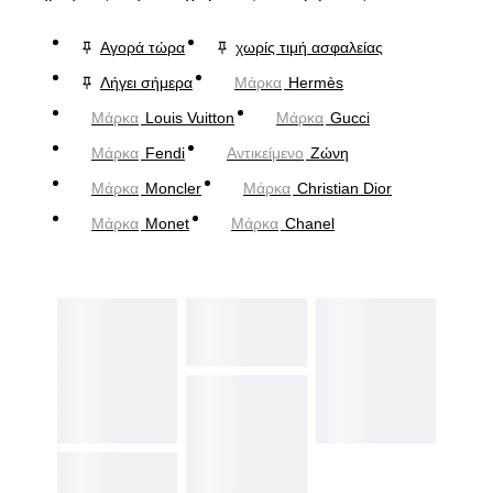
Αγορά τώρα
χωρίς τιμή ασφαλείας
Λήγει σήμερα
Μάρκα
Hermès
Μάρκα
Louis Vuitton
Μάρκα
Gucci
Μάρκα
Fendi
Αντικείμενο
Ζώνη
Μάρκα
Moncler
Μάρκα
Christian Dior
Μάρκα
Monet
Μάρκα
Chanel