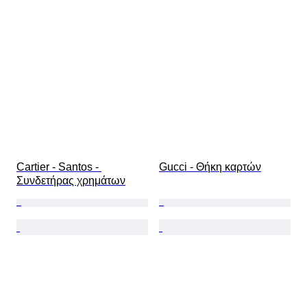
Περιλαμβάνονται αξεσουάρ
Τύπος διαμαντιού
Size
Original/ Replica
Εποχή
Μοντέλο
Cartier - Santos - 
Gucci - Θήκη καρτών
Συνδετήρας χρημάτων