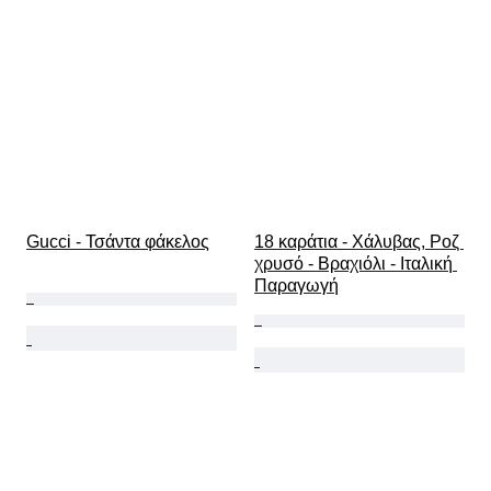
Gucci - Τσάντα φάκελος
18 καράτια - Χάλυβας, Ροζ 
χρυσό - Βραχιόλι - Ιταλική 
Παραγωγή