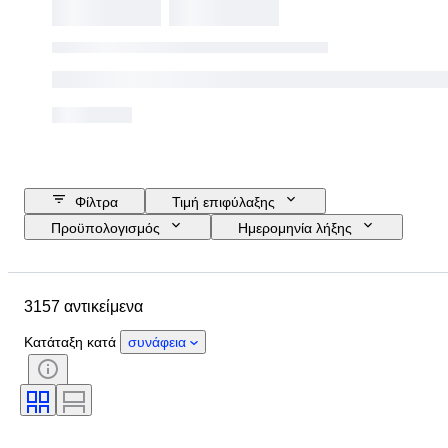
Φίλτρα
Τιμή επιφύλαξης
Προϋπολογισμός
Ημερομηνία λήξης
Τοποθεσία
Διαστάσεις
Μάρκα
Αντικείμενο
3157 αντικείμενα
Country of origin
Υλικό
Φύλο
Κατάσταση
Περίοδος
Κατάταξη κατά
συνάφεια
Λίθος
Πιστοποίηση
Λεπττότητα
Στυλ
Χρώμα
Μέγεθος ρούχου
Κοπή
Μέγεθος στο αντικείμενο
Μοτίβο