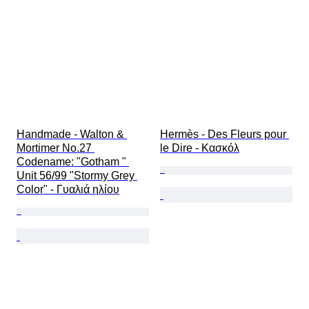
Handmade - Walton & 
Hermès - Des Fleurs pour 
Mortimer No.27 
le Dire - Κασκόλ
Codename: "Gotham " 
Unit 56/99 "Stormy Grey 
Color" - Γυαλιά ηλίου