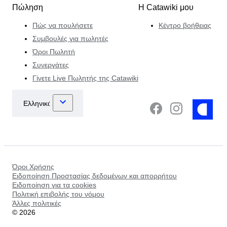
Πώληση
Η Catawiki μου
Πώς να πουλήσετε
Κέντρο βοήθειας
Συμβουλές για πωλητές
Όροι Πωλητή
Συνεργάτες
Γίνετε Live Πωλητής της Catawiki
Όροι Χρήσης
Ειδοποίηση Προστασίας δεδομένων και απορρήτου
Ειδοποίηση για τα cookies
Πολιτική επιβολής του νόμου
Άλλες πολιτικές
©
2026