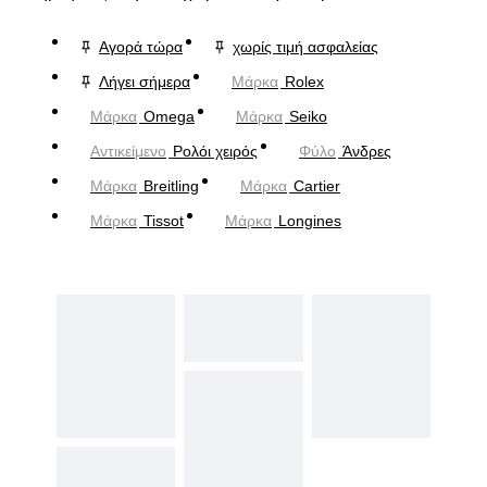
Αγορά τώρα
χωρίς τιμή ασφαλείας
Λήγει σήμερα
Μάρκα
Rolex
Μάρκα
Omega
Μάρκα
Seiko
Αντικείμενο
Ρολόι χειρός
Φύλο
Άνδρες
Μάρκα
Breitling
Μάρκα
Cartier
Μάρκα
Tissot
Μάρκα
Longines