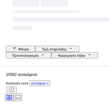
Φίλτρα
Τιμή επιφύλαξης
Προϋπολογισμός
Ημερομηνία λήξης
Τοποθεσία
Μάρκα
Διάμετρος θήκης
10582 αντικείμενα
Λουράκι ρολογιού - μήκος
Αντικείμενο
Country of origin
Υλικό
Κατάταξη κατά
συνάφεια
Φύλο
Κατάσταση
Περίοδος
Πιστοποίηση
Θέμα
Έκδοση
Γλώσσα
Χρώμα
Κίνηση ρολογιού