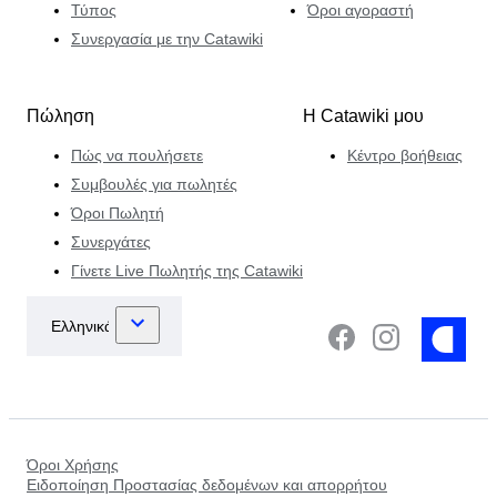
Τύπος
Όροι αγοραστή
Συνεργασία με την Catawiki
Πώληση
Η Catawiki μου
Πώς να πουλήσετε
Κέντρο βοήθειας
Συμβουλές για πωλητές
Όροι Πωλητή
Συνεργάτες
Γίνετε Live Πωλητής της Catawiki
Όροι Χρήσης
Ειδοποίηση Προστασίας δεδομένων και απορρήτου