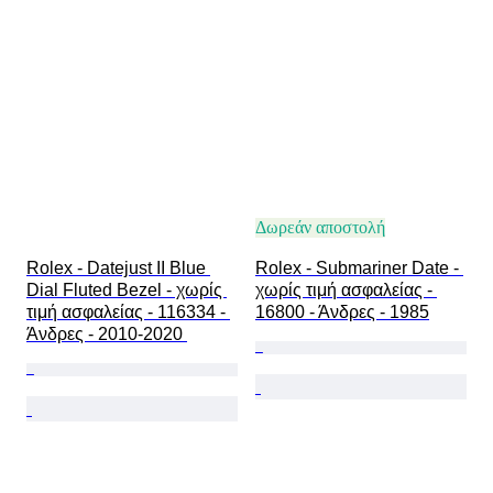
Λουράκι ρολογιού - υλικό
Εποχή
Power Reserve
Striking
Original/ Replica
Τύπος αναμνηστικών αυτοκινήτων
Μοντέλο
Δωρεάν αποστολή
Rolex - Datejust II Blue 
Rolex - Submariner Date - 
Dial Fluted Bezel - χωρίς 
χωρίς τιμή ασφαλείας - 
τιμή ασφαλείας - 116334 - 
16800 - Άνδρες - 1985
Άνδρες - 2010-2020 