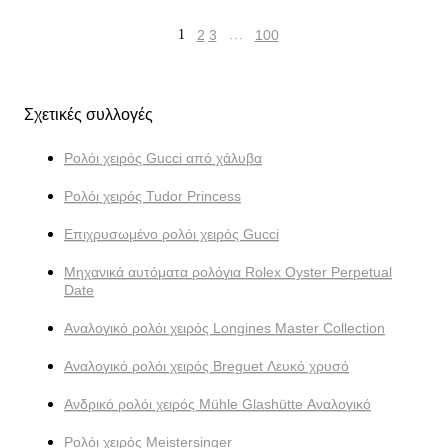
1
2
3
…
100
Σχετικές συλλογές
Ρολόι χειρός Gucci από χάλυβα
Ρολόι χειρός Tudor Princess
Επιχρυσωμένο ρολόι χειρός Gucci
Μηχανικά αυτόματα ρολόγια Rolex Oyster Perpetual
Date
Αναλογικό ρολόι χειρός Longines Master Collection
Αναλογικό ρολόι χειρός Breguet Λευκό χρυσό
Ανδρικό ρολόι χειρός Mühle Glashütte Αναλογικό
Ρολόι χειρός Meistersinger