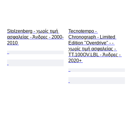
Stolzenberg - χωρίς τιμή 
Tecnotempo - 
ασφαλείας - Άνδρες - 2000-
Chronograph - Limited 
2010 
Edition "Overdrive" - - 
χωρίς τιμή ασφαλείας - 
TT.100OV.LBL - Άνδρες - 
2020+ 