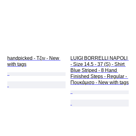
handpicked - Τζιν - New 
LUIGI BORRELLI NAPOLI 
with tags
- Size 14.5 - 37 (S) - Shirt 
Blue Striped - 8 Hand 
Finished Steps - Regular - 
Πουκάμισο - New with tags