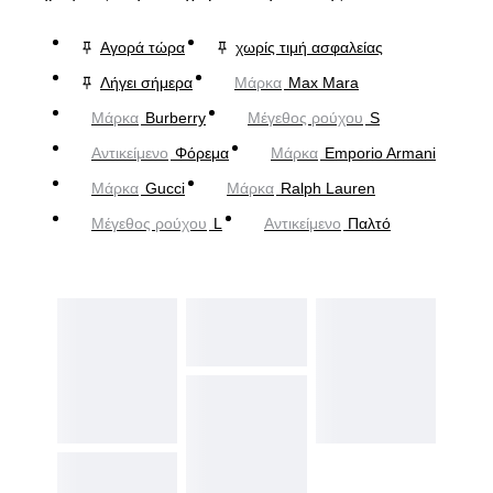
Αγορά τώρα
χωρίς τιμή ασφαλείας
Λήγει σήμερα
Μάρκα
Max Mara
Μάρκα
Burberry
Μέγεθος ρούχου
S
Αντικείμενο
Φόρεμα
Μάρκα
Emporio Armani
Μάρκα
Gucci
Μάρκα
Ralph Lauren
Μέγεθος ρούχου
L
Αντικείμενο
Παλτό