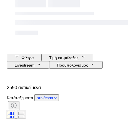
Φίλτρα
Τιμή επιφύλαξης
Livestream
Προϋπολογισμός
Ημερομηνία λήξης
Τοποθεσία
Μάρκα
Αντικείμενο
2590 αντικείμενα
Country of origin
Υλικό
Φύλο
Κατάσταση
Περίοδος
Κατάταξη κατά
συνάφεια
Στυλ
Χρώμα
Μέγεθος ρούχου
Μέγεθος στο αντικείμενο
Εποχή
Μοτίβο
Μέγεθος κολάρου πουκαμίσου