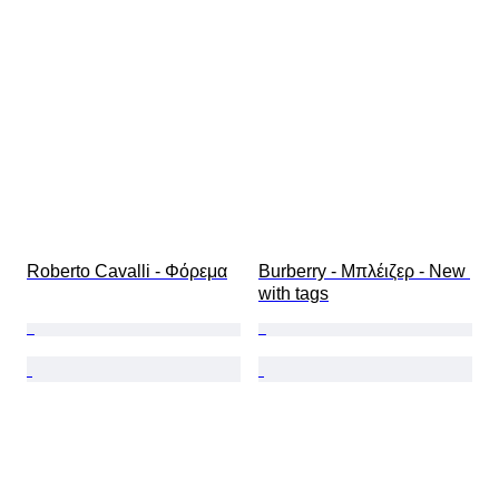
Περιλαμβάνονται αξεσουάρ
Μέγεθος παπουτσιού
Roberto Cavalli - Φόρεμα
Burberry - Μπλέιζερ - New 
with tags