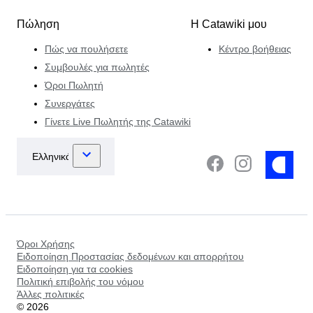
Πώληση
Η Catawiki μου
Πώς να πουλήσετε
Κέντρο βοήθειας
Συμβουλές για πωλητές
Όροι Πωλητή
Συνεργάτες
Γίνετε Live Πωλητής της Catawiki
Όροι Χρήσης
Ειδοποίηση Προστασίας δεδομένων και απορρήτου
Ειδοποίηση για τα cookies
Πολιτική επιβολής του νόμου
Άλλες πολιτικές
©
2026