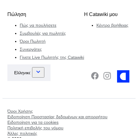
Πώληση
Η Catawiki μου
Πώς να πουλήσετε
Κέντρο βοήθειας
Συμβουλές για πωλητές
Όροι Πωλητή
Συνεργάτες
Γίνετε Live Πωλητής της Catawiki
Όροι Χρήσης
Ειδοποίηση Προστασίας δεδομένων και απορρήτου
Ειδοποίηση για τα cookies
Πολιτική επιβολής του νόμου
Άλλες πολιτικές