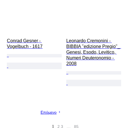
Conrad Gesner - 
Leonardo Cremonini - 
Vogelbuch - 1617
BIBBIA "edizione Pregio"_ 
Genesi, Esodo, Levitico, 
Numeri Deuteronomio - 
2008
Επόμενο
1
2
3
…
85