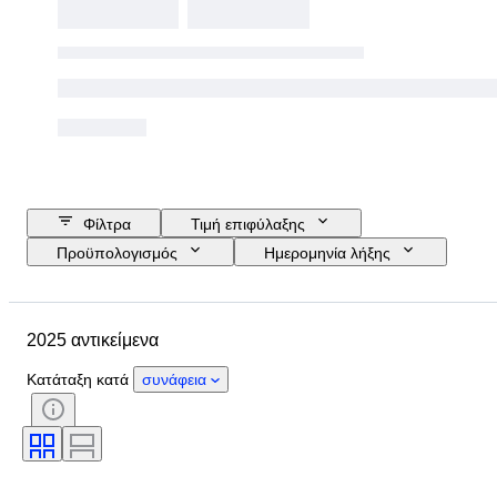
Φίλτρα
Τιμή επιφύλαξης
Προϋπολογισμός
Ημερομηνία λήξης
Τοποθεσία
Αντικείμενο
Country of origin
Υλικό
2025 αντικείμενα
Κατάσταση
Έξτρα
Περίοδος
Θέμα
Στυλ
Κατάταξη κατά
συνάφεια
Τεχνική
Υπογραφή
Δέσιμο
Έκδοση
Γλώσσα
Χρώμα
Σειρά
Εποχή
Πωλείται από
Military Organisation
Αθλητισμός