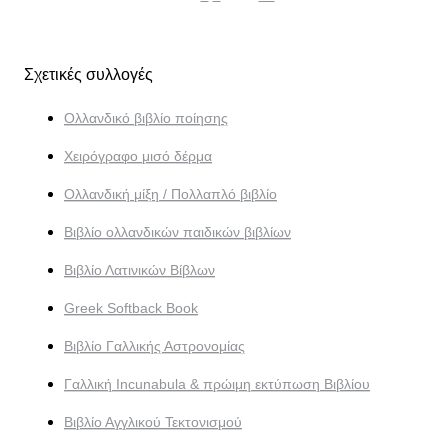
Σχετικές συλλογές
Ολλανδικό βιβλίο ποίησης
Χειρόγραφο μισό δέρμα
Ολλανδική μίξη / Πολλαπλό βιβλίο
Βιβλίο ολλανδικών παιδικών βιβλίων
Βιβλίο Λατινικών Βίβλων
Greek Softback Book
Βιβλίο Γαλλικής Αστρονομίας
Γαλλική Incunabula & πρώιμη εκτύπωση Βιβλίου
Βιβλίο Αγγλικού Τεκτονισμού