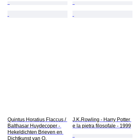
Quintus Horatius Flaccus / 
J.K.Rowling - Harry Potter 
Balthasar Huydecoper - 
e la pietra filosofale - 1999
Hekeldichten Brieven en 
Dichtkunst van Q. 