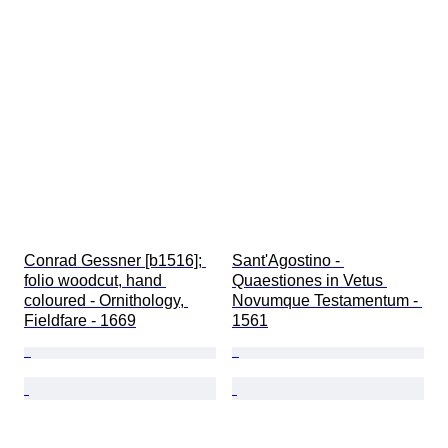
Conrad Gessner [b1516]; 
Sant'Agostino - 
folio woodcut, hand 
Quaestiones in Vetus 
coloured - Ornithology, 
Novumque Testamentum - 
Fieldfare - 1669
1561