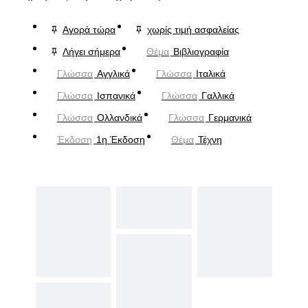
Αγορά τώρα
χωρίς τιμή ασφαλείας
Λήγει σήμερα
Θέμα
Βιβλιογραφία
Γλώσσα
Αγγλικά
Γλώσσα
Ιταλικά
Γλώσσα
Ισπανικά
Γλώσσα
Γαλλικά
Γλώσσα
Ολλανδικά
Γλώσσα
Γερμανικά
Έκδοση
1η Έκδοση
Θέμα
Τέχνη