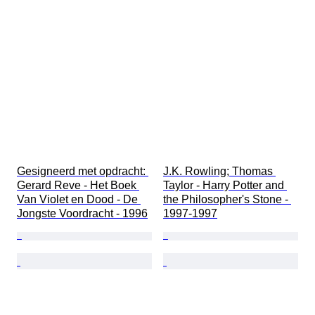
Καλλιτέχνης
Original/ Replica
Τύπος κόμικς
Gesigneerd met opdracht: 
J.K. Rowling; Thomas 
Gerard Reve - Het Boek 
Taylor - Harry Potter and 
Van Violet en Dood - De 
the Philosopher's Stone - 
Jongste Voordracht - 1996
1997-1997