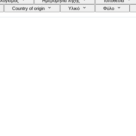
λογισμός
Ημερομηνία λήξης
Τοποθεσία
Country of origin
Υλικό
Φύλο
Γλώσσα
Χρώμα
Κίνηση ρολογιού
 Replica
Τύπος αναμνηστικών αυτοκινήτων
Μ