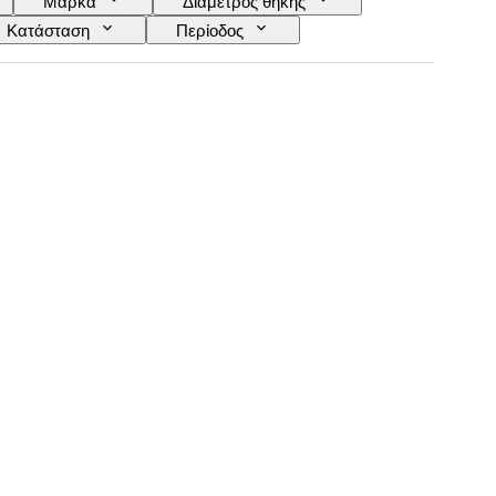
Μάρκα
Διάμετρος θήκης
Κατάσταση
Περίοδος
Λουράκι ρολογιού - υλικό
Εποχή
οντέλο