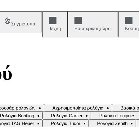
Στιγμιότυπα
Τέχνη
Εσωτερικοί χώροι
Κοσμή
ού
εσουάρ ρολογιών
Αχρησιμοποίητα ρολόγια
Βασικά ρ
Ρολόγια Breitling
Ρολόγια Cartier
Ρολόγια Longines
λόγια TAG Heuer
Ρολόγια Tudor
Ρολόγια Zenith