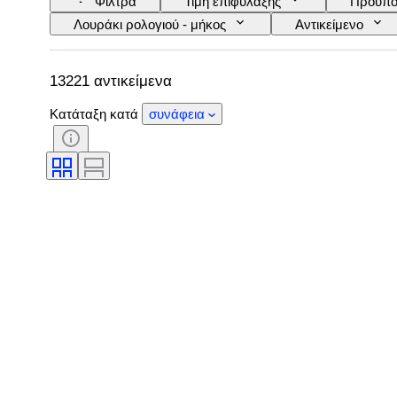
Φίλτρα
Τιμή επιφύλαξης
Προϋπο
Λουράκι ρολογιού - μήκος
Αντικείμενο
Πιστοποίηση
Θέμα
Έκδοση
Power Reserve
Striking
Original/
13221 αντικείμενα
Κατάταξη κατά
συνάφεια