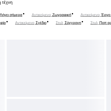
 τέχνη
Λήγει σήμερα
Αντικείμενο
Ζωγραφική
Αντικείμενο
Έργο 
φία
Αντικείμενο
Σχέδιο
Στυλ
Σύγχρονη
Στυλ
Ποπ α