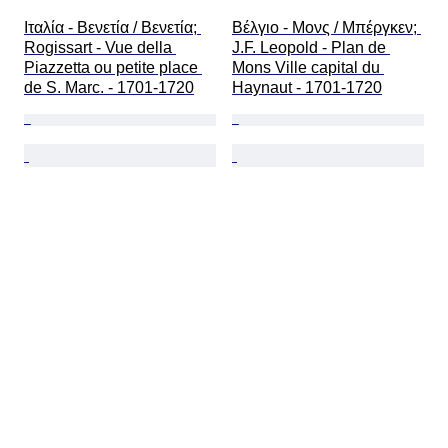
Ιταλία - Βενετία / Βενετία; 
Βέλγιο - Μονς / Μπέργκεν; 
Rogissart - Vue della 
J.F. Leopold - Plan de 
Piazzetta ou petite place 
Mons Ville capital du 
de S. Marc. - 1701-1720
Haynaut - 1701-1720