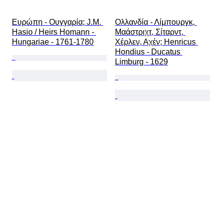
Ευρώπη - Ουγγαρία; J.M. 
Ολλανδία - Λίμπουργκ, 
Hasio / Heirs Homann - 
Μαάστριχτ, Σίταρντ, 
Hungariae - 1761-1780
Χέρλεν, Αχέν; Henricus 
Hondius - Ducatus 
Limburg - 1629