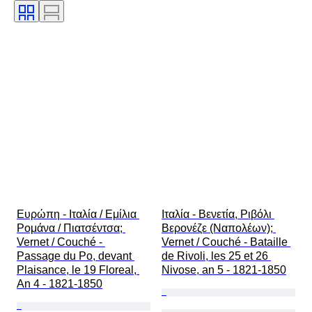
Χρώμα
Original/ Replica
Πωλείται από
Εποχή
Ευρώπη - Ιταλία / Εμίλια 
Ιταλία - Βενετία, Ριβόλι 
Ρομάνα / Πιατσέντσα; 
Βερονέζε (Ναπολέων); 
Vernet / Couché - 
Vernet / Couché - Bataille 
Passage du Po, devant 
de Rivoli, les 25 et 26 
Plaisance, le 19 Floreal, 
Nivose, an 5 - 1821-1850
An 4 - 1821-1850