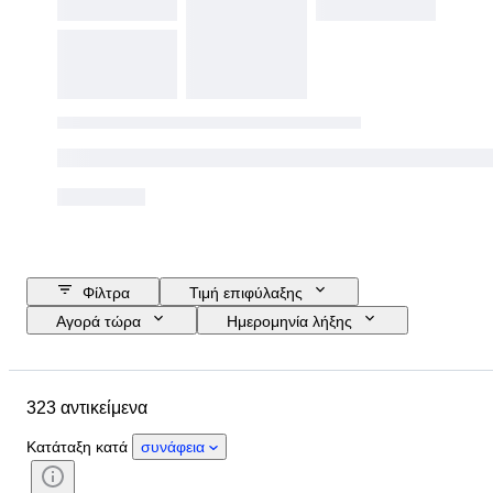
Φίλτρα
Τιμή επιφύλαξης
Αγορά τώρα
Ημερομηνία λήξης
Προϋπολογισμός
Τοποθεσία
Μέγεθος
Διαστάσεις
323 αντικείμενα
Αντικείμενο
Country of origin
Υλικό
Κατάσταση
Περίοδος
Κατάταξη κατά
συνάφεια
Θέμα
Τεχνική
Υπογραφή
Δέσιμο
Έκδοση
Γλώσσα