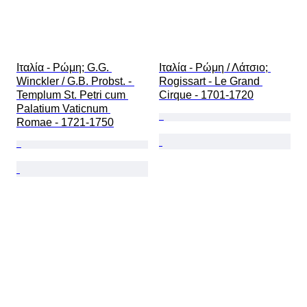
Ιταλία - Ρώμη; G.G. 
Ιταλία - Ρώμη / Λάτσιο; 
Winckler / G.B. Probst. - 
Rogissart - Le Grand 
Templum St. Petri cum 
Cirque - 1701-1720
Palatium Vaticnum 
Romae - 1721-1750