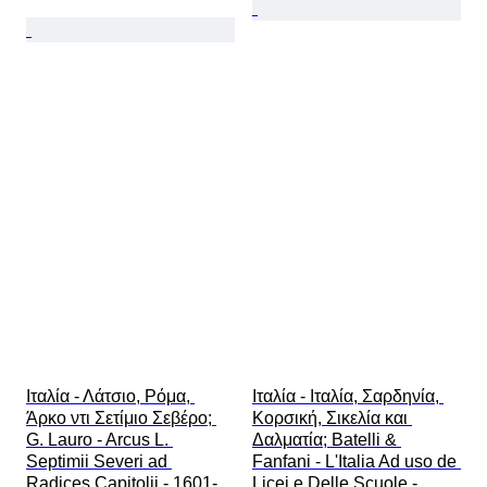
Ιταλία - Λάτσιο, Ρόμα, 
Ιταλία - Ιταλία, Σαρδηνία, 
Άρκο ντι Σετίμιο Σεβέρο; 
Κορσική, Σικελία και 
G. Lauro - Arcus L. 
Δαλματία; Batelli & 
Septimii Severi ad 
Fanfani - L'Italia Ad uso de 
Radices Capitolii - 1601-
Licei e Delle Scuole - 