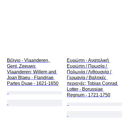
Βέλγιο - Vlaanderen, 
Ευρώπη - Ανατολική 
Gent, Zeeuws 
Ευρώπη / Πρωσία / 
Vlaanderen; Willem and 
Πολωνία / Λιθουανία / 
Joan Blaeu - Flandriae 
Γερμανία / Βαλτικές 
Partes Duae - 1621-1650
περιοχές; Tobias Conrad 
Lotter - Borussiae 
Regnum - 1721-1750