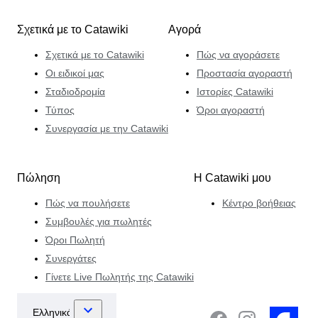
Σχετικά με το Catawiki
Αγορά
Σχετικά με το Catawiki
Πώς να αγοράσετε
Οι ειδικοί μας
Προστασία αγοραστή
Σταδιοδρομία
Ιστορίες Catawiki
Τύπος
Όροι αγοραστή
Συνεργασία με την Catawiki
Πώληση
Η Catawiki μου
Πώς να πουλήσετε
Κέντρο βοήθειας
Συμβουλές για πωλητές
Όροι Πωλητή
Συνεργάτες
Γίνετε Live Πωλητής της Catawiki