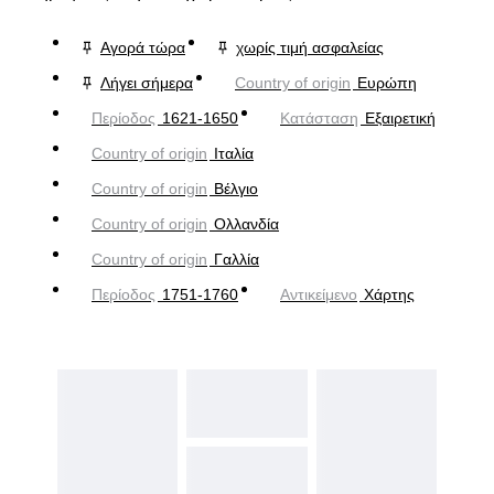
Αγορά τώρα
χωρίς τιμή ασφαλείας
Λήγει σήμερα
Country of origin
Ευρώπη
Περίοδος
1621-1650
Κατάσταση
Εξαιρετική
Country of origin
Ιταλία
Country of origin
Βέλγιο
Country of origin
Ολλανδία
Country of origin
Γαλλία
Περίοδος
1751-1760
Αντικείμενο
Χάρτης