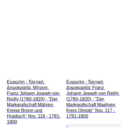
Ευρώπη - Τσεχική 
Ευρώπη - Τσεχική 
Δημοκρατία, Μπρνο; 
Δημοκρατία; Franz 
Franz Johann Joseph von 
Johann Joseph von Reilly 
Reilly (1760-1820) - "Der 
(1760-1820) - "Der 
Markgrafschaft Mähren 
Markgrafschaft Maehren 
Kreise Brünn und 
Kreis Olmütz" Nro. 117 - 
Hradisch" Nro. 116 - 1781-
1781-1800
1800