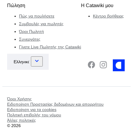
Πώληση
Η Catawiki μου
Πώς να πουλήσετε
Κέντρο βοήθειας
Συμβουλές για πωλητές
Όροι Πωλητή
Συνεργάτες
Γίνετε Live Πωλητής της Catawiki
Όροι Χρήσης
Ειδοποίηση Προστασίας δεδομένων και απορρήτου
Ειδοποίηση για τα cookies
Πολιτική επιβολής του νόμου
Άλλες πολιτικές
©
2026