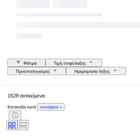
Φίλτρα
Τιμή επιφύλαξης
Προϋπολογισμός
Ημερομηνία λήξης
Τοποθεσία
Μάρκα
Αντικείμενο
Country of origin
1628 αντικείμενα
Υλικό
Κατάσταση
Έξτρα
Περίοδος
Στυλ
Χρώμα
Κατάταξη κατά
συνάφεια
Κλίμακα
Έλεγχος
Τροφοδοσία
Εταιρεία σιδηροδρόμων
Εποχή