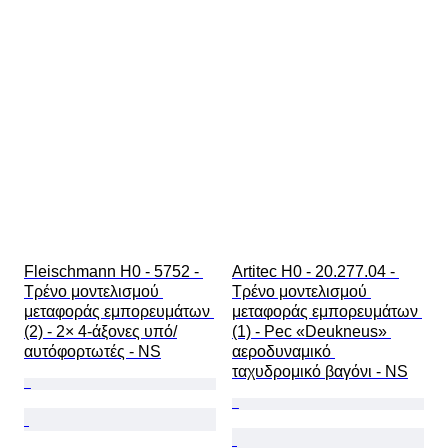
Fleischmann H0 - 5752 - 
Artitec H0 - 20.277.04 - 
Τρένο μοντελισμού 
Τρένο μοντελισμού 
μεταφοράς εμπορευμάτων 
μεταφοράς εμπορευμάτων 
(2) - 2× 4-άξονες υπό/
(1) - Pec «Deukneus» 
αυτόφορτωτές - NS
αεροδυναμικό 
ταχυδρομικό βαγόνι - NS