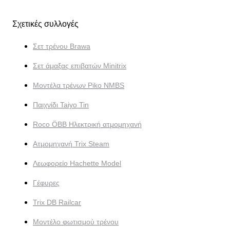
Σχετικές συλλογές
Σετ τρένου Brawa
Σετ άμαξας επιβατών Minitrix
Μοντέλα τρένων Piko NMBS
Παιχνίδι Taiyo Tin
Roco ÖBB Ηλεκτρική ατμομηχανή
Ατμομηχανή Trix Steam
Λεωφορείο Hachette Model
Γέφυρες
Trix DB Railcar
Μοντέλο φωτισμού τρένου