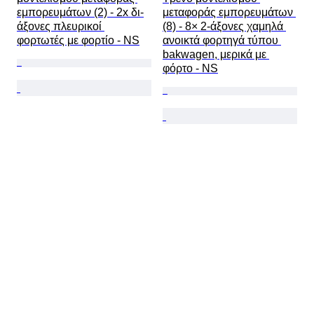
εμπορευμάτων (2) - 2x δι-
μεταφοράς εμπορευμάτων 
άξονες πλευρικοί 
(8) - 8× 2-άξονες χαμηλά 
φορτωτές με φορτίο - NS
ανοικτά φορτηγά τύπου 
bakwagen, μερικά με 
φόρτο - NS