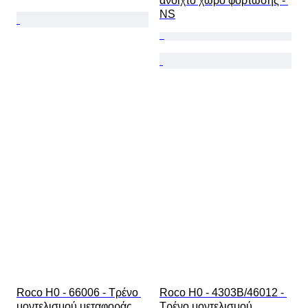
ανοιχτό χώρο φόρτωσης - 
NS
Roco H0 - 66006 - Τρένο 
Roco H0 - 4303B/46012 - 
μοντελισμού μεταφοράς 
Τρένο μοντελισμού 