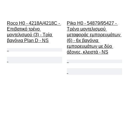
Roco H0 - 4218A/4218C - 
Piko H0 - 54879/95427 - 
Επιβατικό τρένο 
Τρένο μοντελισμού 
μοντελισμού (3) - Τρία 
μεταφοράς εμπορευμάτων 
βαγόνια Plan D - NS
(6) - 6x βαγόνια 
εμπορευμάτων με δύο 
άξονες, κλειστά - NS