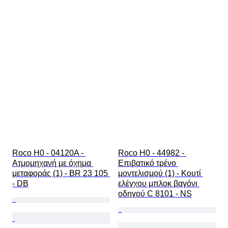
Roco H0 - 04120A - 
Roco H0 - 44982 - 
Ατμομηχανή με όχημα 
Επιβατικό τρένο 
μεταφοράς (1) - BR 23 105 
μοντελισμού (1) - Κουτί 
- DB
ελέγχου μπλοκ βαγόνι 
οδηγού C 8101 - NS