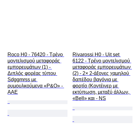
Roco H0 - 76420 - Τρένο 
Rivarossi H0 - Uit set 
μοντελισμού μεταφοράς 
6122 - Τρένο μοντελισμού 
εμπορευμάτων (1) - 
μεταφοράς εμπορευμάτων 
Διπλός φορέας τύπου 
(2) - 2× 2-άξονες χαμηλού 
Sdggmrss με 
δαπέδου βαγόνια με 
ρυμουλκούμενα «P&O» - 
φορτίο (Κοντέινερ με 
AAE
εκτύπωση, μεταξύ άλλων, 
«Bell» και - NS