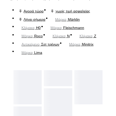
Αγορά τώρα
χωρίς τιμή ασφαλείας
Λήγει σήμερα
Μάρκα
Märklin
Κλίμακα
H0
Μάρκα
Fleischmann
Μάρκα
Roco
Κλίμακα
N
Κλίμακα
Z
Αντικείμενο
Σετ τρένων
Μάρκα
Minitrix
Μάρκα
Lima