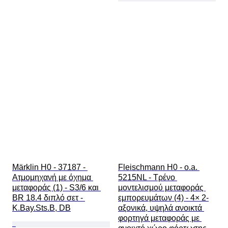
Märklin H0 - 37187 - 
Fleischmann H0 - o.a. 
Ατμομηχανή με όχημα 
5215NL - Τρένο 
μεταφοράς (1) - S3/6 και 
μοντελισμού μεταφοράς 
BR 18.4 διπλό σετ - 
εμπορευμάτων (4) - 4× 2-
K.Bay.Sts.B, DB
αξονικά, υψηλά ανοικτά 
φορτηγά μεταφοράς με 