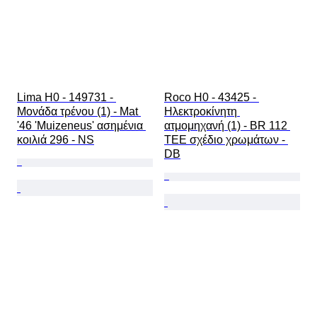
Lima H0 - 149731 - 
Roco H0 - 43425 - 
Μονάδα τρένου (1) - Mat 
Ηλεκτροκίνητη 
'46 'Muizeneus' ασημένια 
ατμομηχανή (1) - BR 112 
κοιλιά 296 - NS
TEE σχέδιο χρωμάτων - 
DB