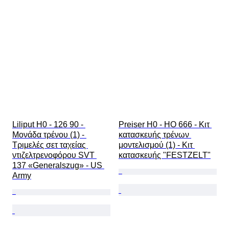
Liliput H0 - 126 90 - 
Preiser H0 - HO 666 - Κιτ 
Μονάδα τρένου (1) - 
κατασκευής τρένων 
Τριμελές σετ ταχείας 
μοντελισμού (1) - Κιτ 
ντιζελτρενοφόρου SVT 
κατασκευής "FESTZELT"
137 «Generalszug» - US 
Army