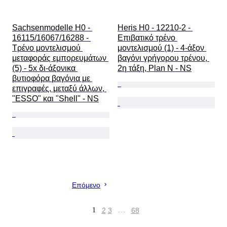
Sachsenmodelle H0 - 
Heris H0 - 12210-2 - 
16115/16067/16288 - 
Επιβατικό τρένο 
Τρένο μοντελισμού 
μοντελισμού (1) - 4-άξον 
μεταφοράς εμπορευμάτων 
βαγόνι γρήγορου τρένου, 
(5) - 5x δι-άξονικα 
2η τάξη, Plan N - NS
βυτιοφόρα βαγόνια με 
επιγραφές, μεταξύ άλλων, 
"ESSO" και "Shell" - NS
Επόμενο
1
2
3
…
68