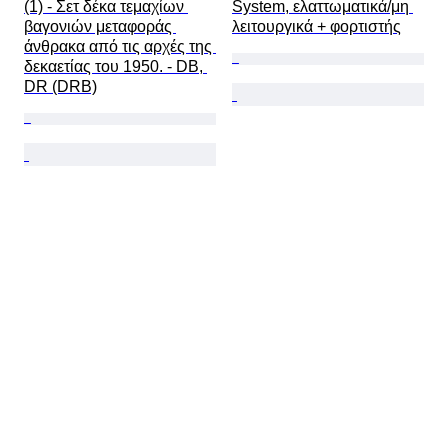
(1) - Σετ δέκα τεμαχίων 
System, ελαττωματικά/μη 
βαγονιών μεταφοράς 
λειτουργικά + φορτιστής
άνθρακα από τις αρχές της 
δεκαετίας του 1950. - DB, 
DR (DRB)