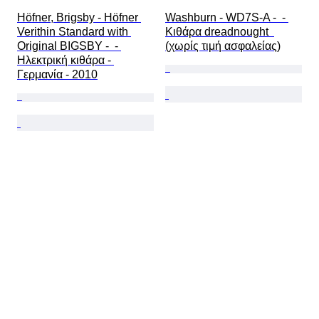
Höfner, Brigsby - Höfner 
Washburn - WD7S-A -  - 
Verithin Standard with 
Κιθάρα dreadnought  
Original BIGSBY -  - 
(χωρίς τιμή ασφαλείας)
Ηλεκτρική κιθάρα - 
Γερμανία - 2010