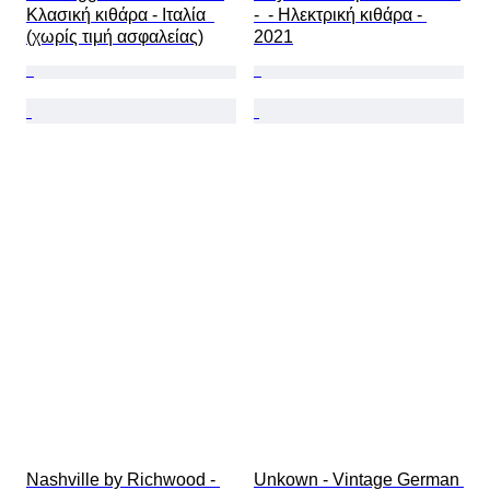
Κλασική κιθάρα - Ιταλία  
-  - Ηλεκτρική κιθάρα - 
(χωρίς τιμή ασφαλείας)
2021
Nashville by Richwood - 
Unkown - Vintage German 