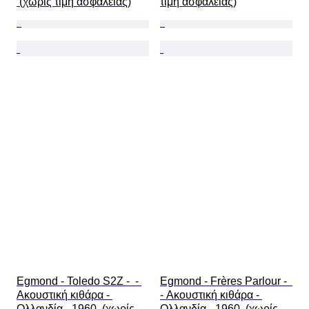
 (χωρίς τιμή ασφαλείας)
τιμή ασφαλείας)
Egmond - Toledo S2Z -  - 
Egmond - Frères Parlour -  
Ακουστική κιθάρα - 
- Ακουστική κιθάρα - 
Ολλανδία - 1960  (χωρίς 
Ολλανδία - 1960  (χωρίς 