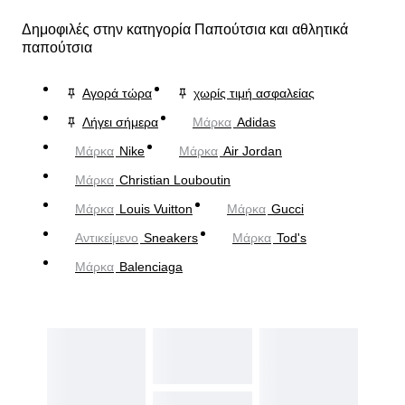
Δημοφιλές στην κατηγορία Παπούτσια και αθλητικά
παπούτσια
Αγορά τώρα
χωρίς τιμή ασφαλείας
Λήγει σήμερα
Μάρκα
Adidas
Μάρκα
Nike
Μάρκα
Air Jordan
Μάρκα
Christian Louboutin
Μάρκα
Louis Vuitton
Μάρκα
Gucci
Αντικείμενο
Sneakers
Μάρκα
Tod's
Μάρκα
Balenciaga