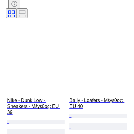
Υπογραφή
Χρώμα
Εποχή
Περιλαμβάνονται αξεσουάρ
Μοτίβο
Μοντέλο
Nike - Dunk Low - 
Bally - Loafers - Mέγεθος: 
Sneakers - Mέγεθος: EU 
EU 40
39