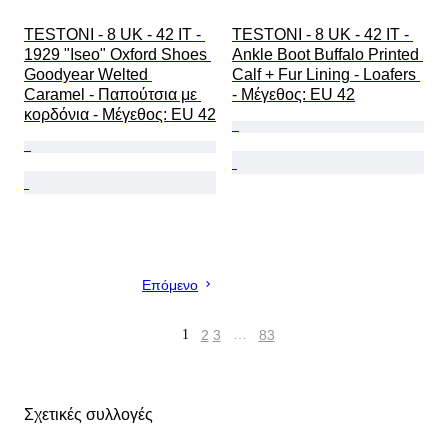
TESTONI - 8 UK - 42 IT - 
TESTONI - 8 UK - 42 IT - 
1929 "Iseo" Oxford Shoes 
Ankle Boot Buffalo Printed 
Goodyear Welted 
Calf + Fur Lining - Loafers 
Caramel - Παπούτσια με 
- Mέγεθος: EU 42
κορδόνια - Mέγεθος: EU 42
Επόμενο
1
2
3
…
83
Σχετικές συλλογές