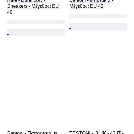
Nike - Dunk Low - 
Santoni - Μποτάκια - 
Sneakers - Mέγεθος: EU 
Mέγεθος: EU 42
40
Santoni - Παπούτσια με 
TESTONI -  8 UK - 42 IT - 