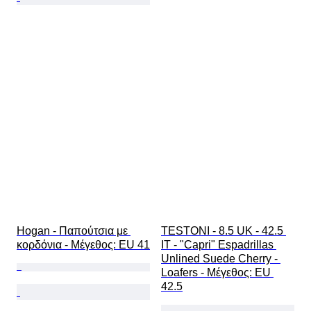
Hogan - Παπούτσια με 
TESTONI - 8.5 UK - 42.5 
κορδόνια - Mέγεθος: EU 41
IT - "Capri" Espadrillas 
Unlined Suede Cherry - 
Loafers - Mέγεθος: EU 
42.5