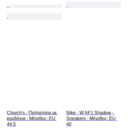
Church's - Παπούτσια με 
Nike - W AF1 Shadow - 
κορδόνια - Mέγεθος: EU 
Sneakers - Mέγεθος: EU 
44.5
40