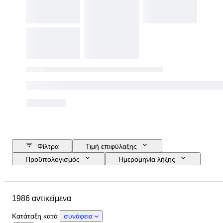
Φίλτρα
Τιμή επιφύλαξης
Προϋπολογισμός
Ημερομηνία λήξης
Τοποθεσία
Μάρκα
Μέγεθος παπουτσιού
Αντικείμενο
1986 αντικείμενα
Country of origin
Υλικό
Φύλο
Κατάσταση
Κατάταξη κατά
συνάφεια