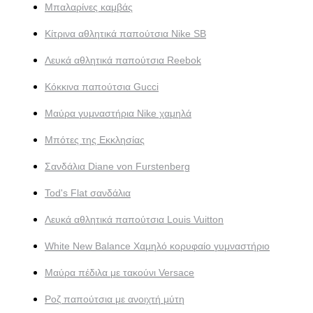
Μπαλαρίνες καμβάς
Κίτρινα αθλητικά παπούτσια Nike SB
Λευκά αθλητικά παπούτσια Reebok
Κόκκινα παπούτσια Gucci
Μαύρα γυμναστήρια Nike χαμηλά
Μπότες της Εκκλησίας
Σανδάλια Diane von Furstenberg
Tod's Flat σανδάλια
Λευκά αθλητικά παπούτσια Louis Vuitton
White New Balance Χαμηλό κορυφαίο γυμναστήριο
Μαύρα πέδιλα με τακούνι Versace
Ροζ παπούτσια με ανοιχτή μύτη