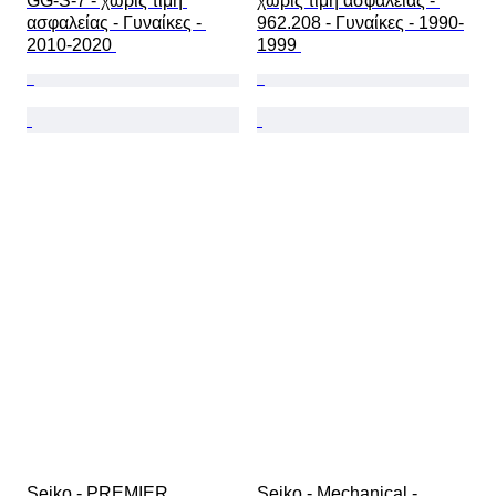
GG-S-7 - χωρίς τιμή 
χωρίς τιμή ασφαλείας - 
ασφαλείας - Γυναίκες - 
962.208 - Γυναίκες - 1990-
2010-2020 
1999 
Seiko - PREMIER 
Seiko - Mechanical - 