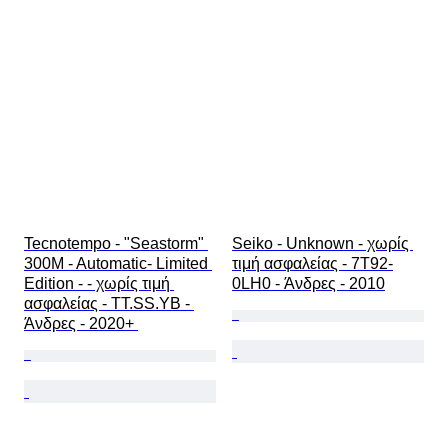
Λουράκι ρολογιού - υλικό
Εποχή
Power Reserve
Striking
Original/ Replica
Τύπος αναμνηστικών αυτοκινήτων
Μοντέλο
Tecnotempo - "Seastorm" 
Seiko - Unknown - χωρίς 
300M - Automatic- Limited 
τιμή ασφαλείας - 7T92-
Edition - - χωρίς τιμή 
0LH0 - Άνδρες - 2010
ασφαλείας - TT.SS.YB - 
Άνδρες - 2020+ 