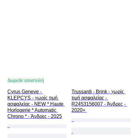
Δωρεάν αποστολή
Cyrus Geneve - 
Trussardi - Brink - χωρίς 
KLEPCYS - χωρίς τιμή 
τιμή ασφαλείας - 
ασφαλείας - NEW * Haute 
R2453156007 - Άνδρες - 
Horlogerie * Automatic 
2020+ 
Chrono * - Άνδρες - 2025