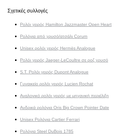
Σχετικές συλλογές
Ρολόι χειρός Hamilton Jazzmaster Open Heart
Ρολόγια από χρυσό/ατσάλι Corum
Unisex ρολόι χειρός Hermès Analogue
Ρολόι χειρός Jaeger-LeCoultre σε ροζ χρυσό
S.T. Ρολόι χειρός Dupont Analogue
Γυναικείο ρολόι χειρός Lucien Rochat
Αναλογικό ρολόι χειρός με μηχανική περιέλιξη
Ανδρικά ρολόγια Oris Big Crown Pointer Date
Unisex Ρολόγια Cartier Ferrari
Ρολόγια Steel DuBois 1785