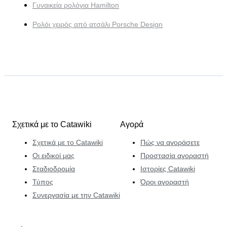
Γυναικεία ρολόγια Hamilton
Ρολόι χειρός από ατσάλι Porsche Design
Σχετικά με το Catawiki
Αγορά
Σχετικά με το Catawiki
Πώς να αγοράσετε
Οι ειδικοί μας
Προστασία αγοραστή
Σταδιοδρομία
Ιστορίες Catawiki
Τύπος
Όροι αγοραστή
Συνεργασία με την Catawiki