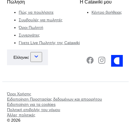
Πώληση
Η Catawiki μου
Πώς να πουλήσετε
Κέντρο βοήθειας
Συμβουλές για πωλητές
Όροι Πωλητή
Συνεργάτες
Γίνετε Live Πωλητής της Catawiki
Όροι Χρήσης
Ειδοποίηση Προστασίας δεδομένων και απορρήτου
Ειδοποίηση για τα cookies
Πολιτική επιβολής του νόμου
Άλλες πολιτικές
©
2026