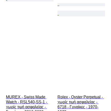
MUREX - Swiss Made 
Rolex - Oyster Perpetual - 
Watch - RSL540-SS-1 - 
χωρίς τιμή ασφαλείας - 
χωρίς τιμή ασφαλείας - 
6718 - Γυναίκες - 1970-