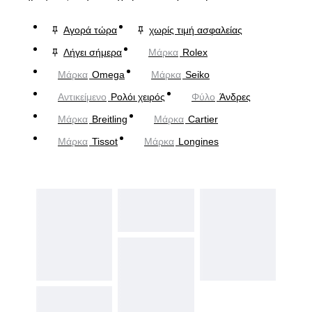
Αγορά τώρα
χωρίς τιμή ασφαλείας
Λήγει σήμερα
Μάρκα
Rolex
Μάρκα
Omega
Μάρκα
Seiko
Αντικείμενο
Ρολόι χειρός
Φύλο
Άνδρες
Μάρκα
Breitling
Μάρκα
Cartier
Μάρκα
Tissot
Μάρκα
Longines