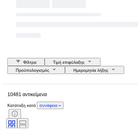
Φίλτρα
Τιμή επιφύλαξης
Προϋπολογισμός
Ημερομηνία λήξης
Τοποθεσία
Μάρκα
Διάμετρος θήκης
10481 αντικείμενα
Λουράκι ρολογιού - μήκος
Αντικείμενο
Country of origin
Υλικό
Κατάταξη κατά
συνάφεια
Φύλο
Κατάσταση
Περίοδος
Πιστοποίηση
Θέμα
Έκδοση
Γλώσσα
Χρώμα
Κίνηση ρολογιού