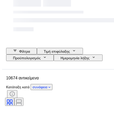
Φίλτρα
Τιμή επιφύλαξης
Προϋπολογισμός
Ημερομηνία λήξης
Τοποθεσία
Μάρκα
Διάμετρος θήκης
10674 αντικείμενα
Λουράκι ρολογιού - μήκος
Αντικείμενο
Country of origin
Υλικό
Κατάταξη κατά
συνάφεια
Φύλο
Κατάσταση
Περίοδος
Πιστοποίηση
Θέμα
Έκδοση
Γλώσσα
Χρώμα
Κίνηση ρολογιού