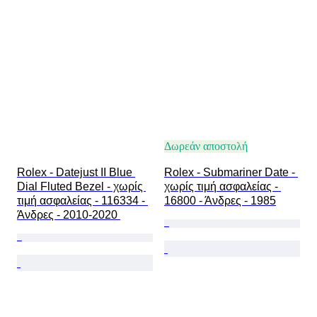
Λουράκι ρολογιού - υλικό
Εποχή
Power Reserve
Striking
Original/ Replica
Τύπος αναμνηστικών αυτοκινήτων
Μοντέλο
Δωρεάν αποστολή
Rolex - Datejust II Blue 
Rolex - Submariner Date - 
Dial Fluted Bezel - χωρίς 
χωρίς τιμή ασφαλείας - 
τιμή ασφαλείας - 116334 - 
16800 - Άνδρες - 1985
Άνδρες - 2010-2020 