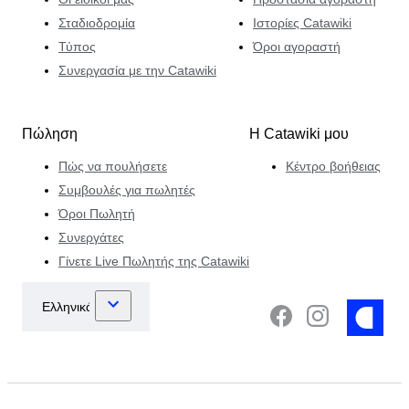
Σταδιοδρομία
Ιστορίες Catawiki
Τύπος
Όροι αγοραστή
Συνεργασία με την Catawiki
Πώληση
Η Catawiki μου
Πώς να πουλήσετε
Κέντρο βοήθειας
Συμβουλές για πωλητές
Όροι Πωλητή
Συνεργάτες
Γίνετε Live Πωλητής της Catawiki