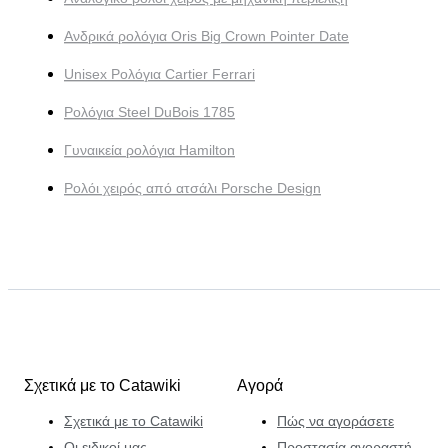
Ανδρικά ρολόγια Oris Big Crown Pointer Date
Unisex Ρολόγια Cartier Ferrari
Ρολόγια Steel DuBois 1785
Γυναικεία ρολόγια Hamilton
Ρολόι χειρός από ατσάλι Porsche Design
Σχετικά με το Catawiki
Αγορά
Σχετικά με το Catawiki
Πώς να αγοράσετε
Οι ειδικοί μας
Προστασία αγοραστή