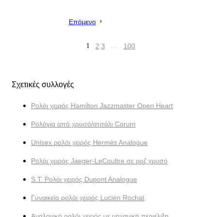
Επόμενο
1
2
3
…
100
Σχετικές συλλογές
Ρολόι χειρός Hamilton Jazzmaster Open Heart
Ρολόγια από χρυσό/ατσάλι Corum
Unisex ρολόι χειρός Hermès Analogue
Ρολόι χειρός Jaeger-LeCoultre σε ροζ χρυσό
S.T. Ρολόι χειρός Dupont Analogue
Γυναικείο ρολόι χειρός Lucien Rochat
Αναλογικό ρολόι χειρός με μηχανική περιέλιξη