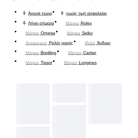
Αγορά τώρα
χωρίς τιμή ασφαλείας
Λήγει σήμερα
Μάρκα
Rolex
Μάρκα
Omega
Μάρκα
Seiko
Αντικείμενο
Ρολόι χειρός
Φύλο
Άνδρες
Μάρκα
Breitling
Μάρκα
Cartier
Μάρκα
Tissot
Μάρκα
Longines