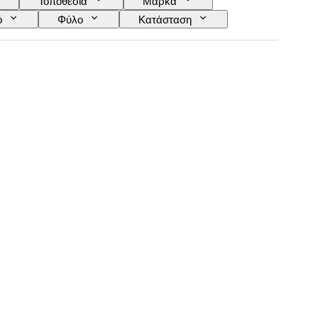
Τοποθεσία
Μάρκα
ό
Φύλο
Κατάσταση
ώσσα
Χρώμα