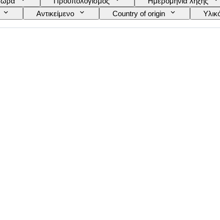
τώρα
Προϋπολογισμός
Ημερομηνία λήξης
Αντικείμενο
Country of origin
Υλικ
Θέμα
Δέσιμο
Έκδοση
Γλ
Εποχή
Μοντέλο