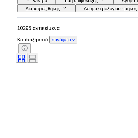
Φίλτρα
Τιμή επιφύλαξης
Αγορά 
Διάμετρος θήκης
Λουράκι ρολογιού - μήκος
Έξτρα
Περίοδος
Πιστοποίηση
Κίνηση ρολογιού
Λουράκι ρολογιού - υλικό
10295 αντικείμενα
Κατάταξη κατά
συνάφεια