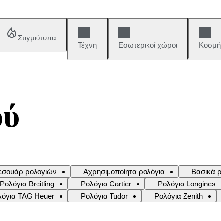
Στιγμιότυπα
Τέχνη
Εσωτερικοί χώροι
Κοσμή
ού
εσουάρ ρολογιών
Αχρησιμοποίητα ρολόγια
Βασικά ρ
Ρολόγια Breitling
Ρολόγια Cartier
Ρολόγια Longines
λόγια TAG Heuer
Ρολόγια Tudor
Ρολόγια Zenith