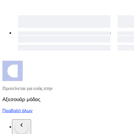
100% nuevo y auténtico
* El articulo será embalado cuidadosamente y enviado por a
* Envío dentro de la Unión Europea 48/72 horas. (Puede varia
* Envió a España 24/48 horas.
* Envió resto del mundo / Extracomunitarios: 3/6 días (depe
* Los gastos de envío son solamente para destinos continental
ejemplo Azores o Madeira. *
Προτείνεται για εσάς στην
Αξεσουάρ μόδας
Προβολή όλων