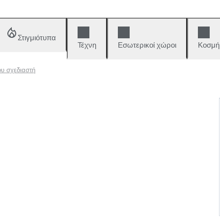
Στιγμιότυπα
Τέχνη
Εσωτερικοί χώροι
Κοσμή
υ σχεδιαστή