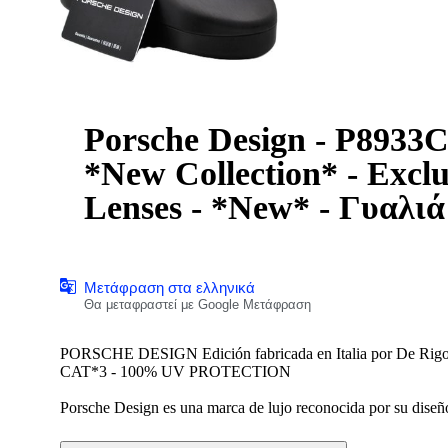
Porsche Design - P8933C
*New Collection* - Exclu
Lenses - *New* - Γυαλιά
Μετάφραση στα ελληνικά
Θα μεταφραστεί με Google Μετάφραση
PORSCHE DESIGN Edición fabricada en Italia por De Rigo
CAT*3 - 100% UV PROTECTION
Porsche Design es una marca de lujo reconocida por su diseño 
mundo automovilístico de Porsche. Sus gafas de sol combinan
tecnología avanzada como lentes polarizadas y antirreflejo, o