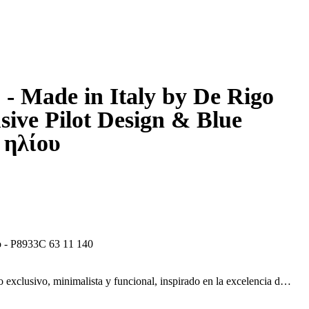
 - Made in Italy by De Rigo
sive Pilot Design & Blue
 ηλίου
 - P8933C 63 11 140
exclusivo, minimalista y funcional, inspirado en la excelencia del
 materiales premium como titanio y fibra de carbono, con
freciendo máxima calidad, ligereza y protección. Diseñadas para un