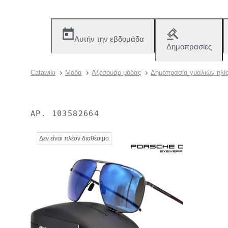
Αυτήν την εβδομάδα
Δημοπρασίες
Catawiki
Μόδα
Αξεσουάρ μόδας
Δημοπρασία γυαλιών ηλίο
ΑΡ.
103582664
Δεν είναι πλέον διαθέσιμο