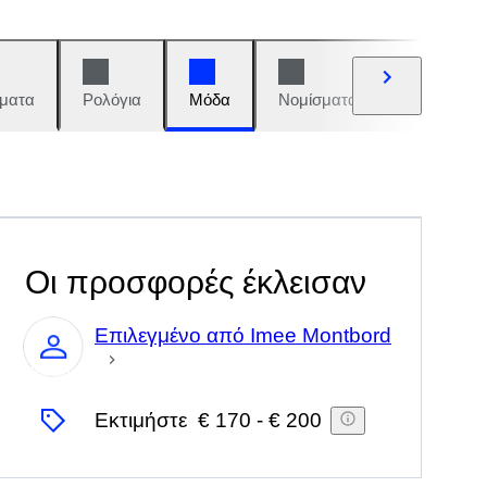
ματα
Ρολόγια
Μόδα
Νομίσματα και γραμματόση
Οι προσφορές έκλεισαν
Επιλεγμένο από Imee Montbord
Ειδικός
Εκτιμήστε
€ 170
-
€ 200