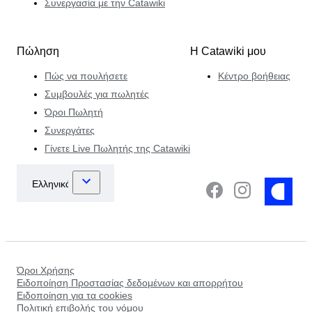
Συνεργασία με την Catawiki
Πώληση
Η Catawiki μου
Πώς να πουλήσετε
Κέντρο βοήθειας
Συμβουλές για πωλητές
Όροι Πωλητή
Συνεργάτες
Γίνετε Live Πωλητής της Catawiki
Όροι Χρήσης
Ειδοποίηση Προστασίας δεδομένων και απορρήτου
Ειδοποίηση για τα cookies
Πολιτική επιβολής του νόμου