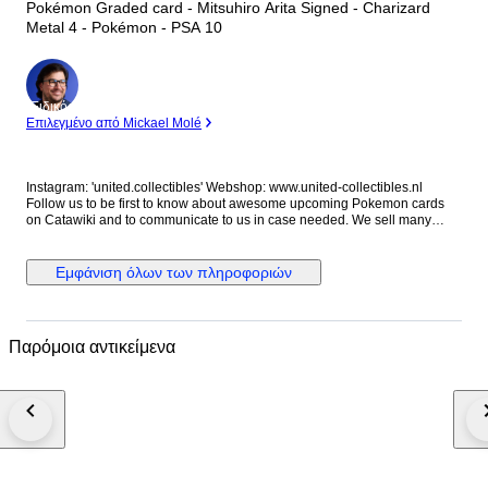
Pokémon Graded card - Mitsuhiro Arita Signed - Charizard
Metal 4 - Pokémon - PSA 10
Ειδικός
Επιλεγμένο από Mickael Molé
Instagram: 'united.collectibles' Webshop: www.united-collectibles.nl
Follow us to be first to know about awesome upcoming Pokemon cards
on Catawiki and to communicate to us in case needed. We sell many
cards for your collection from grading companies like PSA Global Grading
and Beckett. We sell a lot of Booster boxes and mystery boxes as well as
interesting raw cards. Shipping costs: All lots in this auction from us from
Εμφάνιση όλων των πληροφοριών
this auction can be combined so you only pay shipping costs once.
Please make sure to pay after all lots have ended to avoid paying double
shipping costs. Double paid transport costs can not be corrected. If the
system does not automatically provide the option to combine transport,
Παρόμοια αντικείμενα
please contact me before paying through either Instagram or Catawiki.
Shipping will always be with insurance. Packing: We pack with love and
care for the offered item(s), sufficient protection, packing peanuts and new
strong boxes. Just review our feedback and rest assure to buy in complete
confidence. Quality: We carefully check all lots on condition and we do
our very best to provide an accurate estimation of the offered item. The
pictures provided are also part of the description so we kindly ask you to
review those as well to form your own opinion on condition as not
everyone uses the same standards on this. #may2026sneakerness