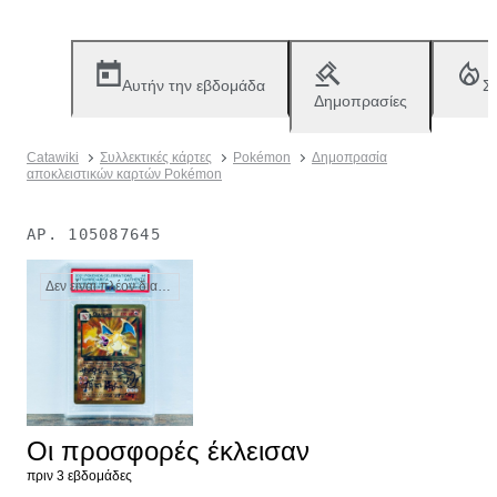
Αυτήν την εβδομάδα
Σ
Δημοπρασίες
Catawiki
Συλλεκτικές κάρτες
Pokémon
Δημοπρασία
αποκλειστικών καρτών Pokémon
ΑΡ.
105087645
Δεν είναι πλέον διαθέσιμο
Οι προσφορές έκλεισαν
πριν 3 εβδομάδες