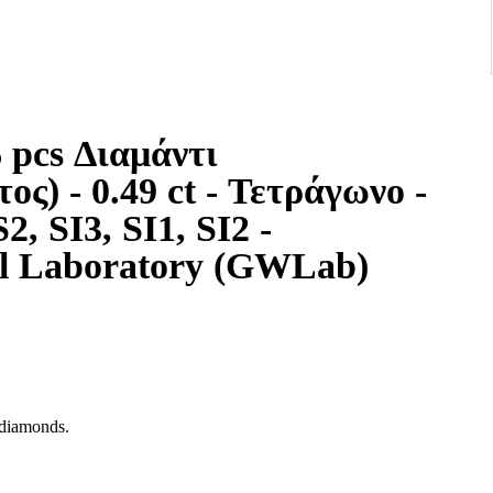
6 pcs Διαμάντι
ράγωνο -
, SI3, SI1, SI2 -
l Laboratory (GWLab)
 diamonds.