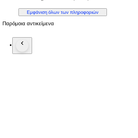
* Quantity: 6 diamonds
* Shape & Cutting Style: Square Brilliant
Εμφάνιση όλων των πληροφοριών
* Color Grade: Green
* Clarity Grade: VS2 - SI3
Παρόμοια αντικείμενα
* Comments: Color of diamonds is Fancy Deep Green.
* Enhancements: Color treated.
250207011018