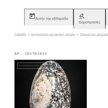
Αυτήν την εβδομάδα
Δημοπρασίες
Catawiki
Αρχαιολογία και φυσική ιστορία
Ορυκτά και μετεωρί
ΑΡ.
103703435
Αντικείμενα που πωλήθηκαν