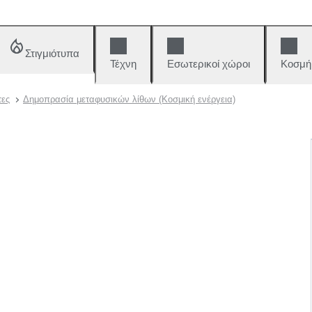
Στιγμιότυπα
Τέχνη
Εσωτερικοί χώροι
Κοσμή
τες
Δημοπρασία μεταφυσικών λίθων (Κοσμική ενέργεια)