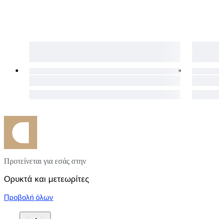
* Dispatch: Shipped within 3 working days of payment.
* Estimated Delivery: Approximately 6 to 8 business days.
* Tracking: Fully tracked international shipping provided.
Snowflake Jasper, Gemstone Egg, Crystal Healing, Chakra Ba
Meditation Stone, India Gemstones, Polished Jasper, Energy S
Προτείνεται για εσάς στην
Ορυκτά και μετεωρίτες
Προβολή όλων