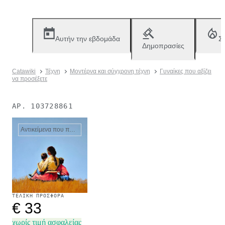
Αυτήν την εβδομάδα
Σ
Δημοπρασίες
Catawiki
Τέχνη
Μοντέρνα και σύγχρονη τέχνη
Γυναίκες που αξίζει
να προσέξετε
ΑΡ.
103728861
Αντικείμενα που πωλήθηκαν
ΤΕΛΙΚΉ ΠΡΟΣΦΟΡΆ
€ 33
χωρίς τιμή ασφαλείας