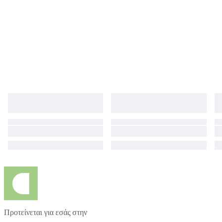
order to protect the painting during international shipping, it will be rolled
up and shipped in a quality plastic/carton tube to avoid damage. It is
100% safe and the painting will return to its original/flat state once you
stretch it on the wooden base. You can stretch it at any of your local
framing shops.
Προτείνεται για εσάς στην