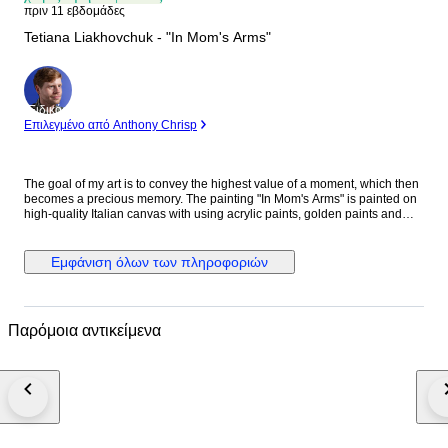
πριν 11 εβδομάδες
Tetiana Liakhovchuk - "In Mom's Arms"
Ειδικός
Επιλεγμένο από Anthony Chrisp
The goal of my art is to convey the highest value of a moment, which then
becomes a precious memory. The painting "In Mom's Arms" is painted on
high-quality Italian canvas with using acrylic paints, golden paints and
texture. This is a painting that will tell a story about maternal love, the
power of the family and quiet moments when time seems to stand still.
The painting radiates incredible warmth and family harmony. The mother
Εμφάνιση όλων των πληροφοριών
is the center and support, and the children are her continuation and
future. The painting is ideal for the home, especially for the bedroom,
living room or children's room. It gives a feeling of peace, stability and
light even on the most stressful days. This painting is part of an exhibition
Παρόμοια αντικείμενα
in London. I have dedicated my entire life to painting. In addition, I am a
participant in many international competitions. I am also a participant in
the international exhibition We Contemporary 2018, which took place in
Palermo on October 12. All my works are presented on my account
@liahovchik_art on Instagram. Please note that our canvas is shipped
unframed. Not stretched and not ready to hang. The canvas will be
shipped in a roll format with a 4 cm border for framing. The overall size of
the painting is 55/63 cm, the inner size of the painting is 45/55 cm. In