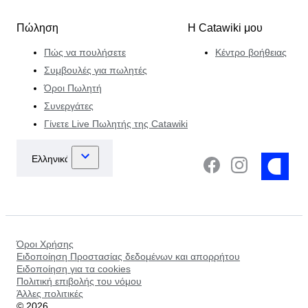
Πώληση
Η Catawiki μου
Πώς να πουλήσετε
Κέντρο βοήθειας
Συμβουλές για πωλητές
Όροι Πωλητή
Συνεργάτες
Γίνετε Live Πωλητής της Catawiki
Όροι Χρήσης
Ειδοποίηση Προστασίας δεδομένων και απορρήτου
Ειδοποίηση για τα cookies
Πολιτική επιβολής του νόμου
Άλλες πολιτικές
©
2026