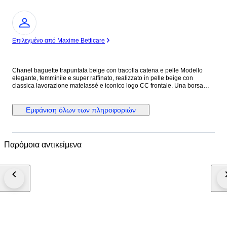
Ειδικός
Επιλεγμένο από Maxime Betticare
Chanel baguette trapuntata beige con tracolla catena e pelle Modello
elegante, femminile e super raffinato, realizzato in pelle beige con
classica lavorazione matelassé e iconico logo CC frontale. Una borsa
chic e senza tempo, perfetta per completare sia look quotidiani sia outfit
più curati. La linea allungata la rende molto attuale e portabilissima,
mentre la tracolla con intreccio pelle e catena aggiunge subito un tocco
Εμφάνιση όλων των πληροφοριών
luxury riconoscibile. Colore neutro e luminoso, facilissimo da abbinare in
ogni stagione.
Παρόμοια αντικείμενα