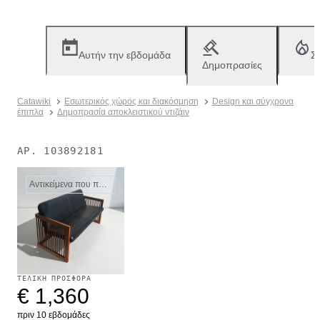
Αυτήν την εβδομάδα
Σ
Δημοπρασίες
Catawiki
Εσωτερικός χώρος και διακόσμηση
Design και σύγχρονα
έπιπλα
Δημοπρασία αποκλειστικού ντιζάιν
ΑΡ.
103892181
Αντικείμενα που πωλήθηκαν
ΤΕΛΙΚΉ ΠΡΟΣΦΟΡΆ
€ 1,360
πριν 10 εβδομάδες