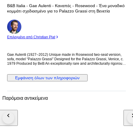
B&B Italia - Gae Aulenti - Καναπές - Rosewood - Ένα μοναδικό
κομμάτι σχεδιασμένο για το Palazzo Grassi στη Βενετία
Ειδικός
Επιλεγμένο από Christian Plat
Gae Aulenti (1927–2012) Unique made in Rosewood two-seat version,
sofa, model “Palazzo Grassi” Designed for the Palazzo Grassi, Venice, c.
1979 Produced by BeB An exceptionally rare and architecturally rigorous
two-seat sofa designed by Gae Aulenti for the furnishing of Palazzo
Grassi, Venice, conceived as part of her celebrated intervention on the
historic interior. The structure is crafted in solid palisander (rosewood), its
Εμφάνιση όλων των πληροφοριών
severe rectilinear geometry softened by the rhythmic vertical slats forming
the armrests—an unmistakable dialogue between modernist discipline
and Venetian architectural tradition. The generously proportioned seat
and backrest are upholstered in original black leather, offering a
Παρόμοια αντικείμενα
deliberate contrast between material warmth and formal austerity.