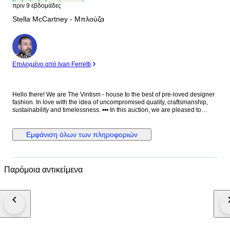
πριν 9 εβδομάδες
Stella McCartney - Μπλούζα
Ειδικός
Επιλεγμένο από Ivan Ferretti
Hello there! We are The Vintism - house to the best of pre-loved designer
fashion. In love with the idea of uncompromised quality, craftsmanship,
sustainability and timelessness. ••• In this auction, we are pleased to
present: ● A minimalist Stella McCartney black blouse in fluid viscose-
acetate crepe, designed with a clean round neckline, elegant long
sleeves, a relaxed straight silhouette, and a distinctive silver-tone half-zip
Εμφάνιση όλων των πληροφοριών
with ring pull at the front that adds a subtle modern edge to an otherwise
timeless, versatile piece. ● • Retail price: approx. €750,00. • Condition:
Absolutely perfect, without any signs of use. • Composition: 64% viscose,
32% acetate, 4% elastane. • Size: IT 38 on the tag - relaxed fit - will be
Παρόμοια αντικείμενα
perfect for EU 34/36/38 - XS/S/M (check the measurements please). •
Measurements: Bust width 51 cm, waist width 49 cm, front length 66 cm,
back length 71 cm, sleeve length from the neckline 76 cm. ••• As a trusted
partner of Catawiki, we bring years of expertise in high-end e-commerce
to ensure authenticity and top-notch condition in every item. From
luxurious natural fabrics like cashmere and silk to impeccable quality, we
select pieces that transcend fleeting trends. Each item undergoes a
thorough preparing process before reaching you including a sanitation